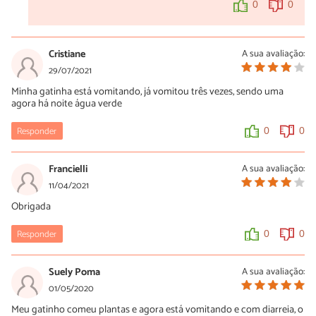
0
0
Cristiane
A sua avaliação:
29/07/2021
Minha gatinha está vomitando, já vomitou três vezes, sendo uma
agora há noite água verde
Responder
0
0
Francielli
A sua avaliação:
11/04/2021
Obrigada
Responder
0
0
Suely Poma
A sua avaliação:
01/05/2020
Meu gatinho comeu plantas e agora está vomitando e com diarreia, o