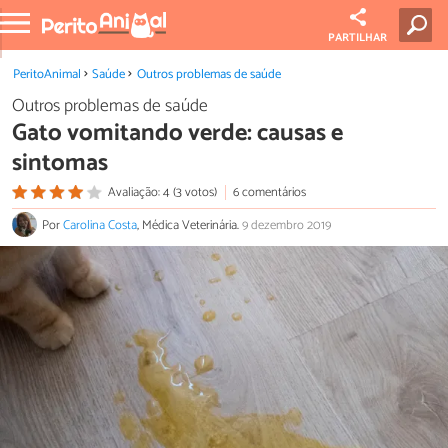
PARTILHAR
PeritoAnimal
Saúde
Outros problemas de saúde
Outros problemas de saúde
Gato vomitando verde: causas e
sintomas
Avaliação: 4 (3 votos)
6 comentários
Por
Carolina Costa
, Médica Veterinária.
9 dezembro 2019