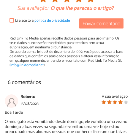
Sua avaliação:
O que lhe pareceu o artigo?
Li e aceito a
política de privacidade
Enviar comentário
Red Link To Media apenas recolhe dados pessoais para uso interno. Os
seus dados nunca serão transferidos para terceiros sem a sua
autorização, em nenhuma circunstância.
De acordo com a lei de 8 de dezembro de 1992, você pode acessar a base
de dados que contém os seus dados pessoais e alterar essa informação
em qualquer momento, entrando em contato com Red Link To Media SL
(
info@linktomedia.net
)
6 comentários
Roberto
A sua avaliação:
15/08/2023
Boa Tarde
O meu gato está vomitando desde domingo, ele vomitou uma vez no
domingo , duas vezes na segunda e vomitou uma vez hoje, estou
preocupado mas algumas pessoas que conheço disseram que talves