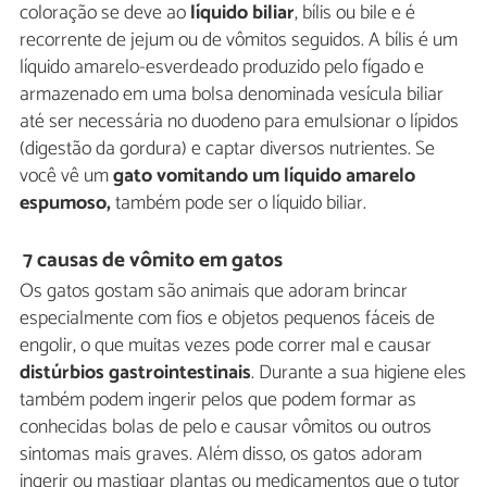
coloração se deve ao
líquido biliar
, bílis ou bile e é
recorrente de jejum ou de vômitos seguidos. A bílis é um
líquido amarelo-esverdeado produzido pelo fígado e
armazenado em uma bolsa denominada vesícula biliar
até ser necessária no duodeno para emulsionar o lípidos
(digestão da gordura) e captar diversos nutrientes. Se
você vê um
gato vomitando um líquido amarelo
espumoso,
também pode ser o líquido biliar.
7 causas de vômito em gatos
Os gatos gostam são animais que adoram brincar
especialmente com fios e objetos pequenos fáceis de
engolir, o que muitas vezes pode correr mal e causar
distúrbios gastrointestinais
. Durante a sua higiene eles
também podem ingerir pelos que podem formar as
conhecidas bolas de pelo e causar vômitos ou outros
sintomas mais graves. Além disso, os gatos adoram
ingerir ou mastigar plantas ou medicamentos que o tutor