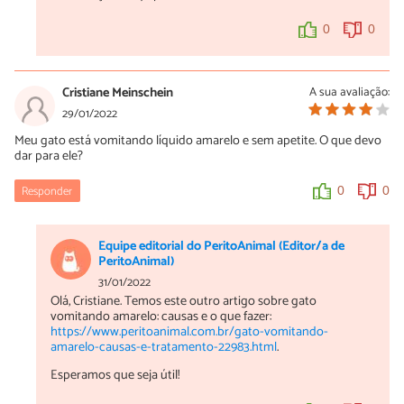
0
0
Cristiane Meinschein
A sua avaliação:
29/01/2022
Meu gato está vomitando líquido amarelo e sem apetite. O que devo
dar para ele?
Responder
0
0
Equipe editorial do PeritoAnimal (Editor/a de
PeritoAnimal)
31/01/2022
Olá, Cristiane. Temos este outro artigo sobre gato
vomitando amarelo: causas e o que fazer:
https://www.peritoanimal.com.br/gato-vomitando-
amarelo-causas-e-tratamento-22983.html
.
Esperamos que seja útil!