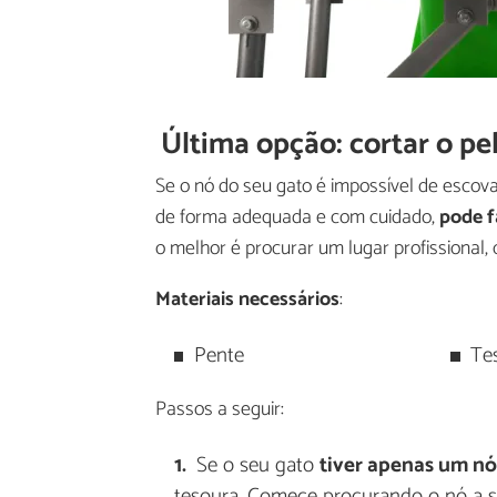
Última opção: cortar o pe
Se o nó do seu gato é impossível de escovar
de forma adequada e com cuidado,
pode f
o melhor é procurar um lugar profissional,
Materiais necessários
:
Pente
Te
Passos a seguir:
Se o seu gato
tiver apenas um n
tesoura. Comece procurando o nó a se