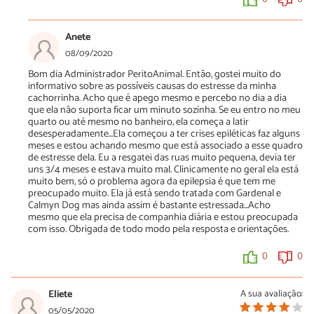
Anete
08/09/2020
Bom dia Administrador PeritoAnimal. Então, gostei muito do
informativo sobre as possíveis causas do estresse da minha
cachorrinha. Acho que é apego mesmo e percebo no dia a dia
que ela não suporta ficar um minuto sozinha. Se eu entro no meu
quarto ou até mesmo no banheiro, ela começa a latir
desesperadamente...Ela começou a ter crises epiléticas faz alguns
meses e estou achando mesmo que está associado a esse quadro
de estresse dela. Eu a resgatei das ruas muito pequena, devia ter
uns 3/4 meses e estava muito mal. Clinicamente no geral ela está
muito bem, só o problema agora da epilepsia é que tem me
preocupado muito. Ela já está sendo tratada com Gardenal e
Calmyn Dog mas ainda assim é bastante estressada...Acho
mesmo que ela precisa de companhia diária e estou preocupada
com isso. Obrigada de todo modo pela resposta e orientações.
0
0
Eliete
A sua avaliação:
05/05/2020