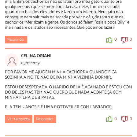
mia. Enfim, os cachorros não só latem pro meu gato, quanto pra
qualquer coisa que se mexe fora da casa deles, tanto na sacada
quanto no hall dos elevadores e fazem um inferno. Meu gato não
consegue nem sair mais na sacada pra ver o céu, de tanto que os
cachorros infernizam a gente. Os donos só falam "cala a boca Billy" e
mais nada, e os latidos são incessantes. Que podemos fazer?
Responder
0
0
CELINA ORIANI
03/01/2019
POR FAVOR ME AJUDEM MINHA CACHORRA QUANDO FICA
SOZINHA A NOITE NÃO DEIXA MINHA VIZINHA DORMIR.
ESTOU DESESPERADA. O MARIDO DELA É ACAMADO E ESTOU COM
DÓ DELES MAS TBM NÃO QUERO QUE NADA ACONTEÇA COM
MINHA FILHA DE 4 PATAS.
ELA TEM 2 ANOS E É UMA ROTTWEILER COM LABRADOR.
Ver
1
resposta
Responder
0
0
Luísa Savala