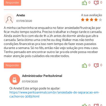
Responder
0
0
Anete
A sua avaliação:
07/09/2020
A minha cachorrinha se enquadra no fator ansiedade/frustração por
ficar muito tempo sozinha. Preciso trabalhar e chego tarde e cansada.
Ainda assim fico com ela de 1h a 2h antes de dormir ainda que ultra
cansada. Seria ótimo uma creche ou dog Walker mas não tenho
condições financeiras pra isso nem tempo de fazer esses passeios
durante a semana. Só no fds, então não vejo solução pro meu caso.
Tenho pensado em encontrar outro lar pra ela onde possa receber
maior atenção pois cuidados ela recebe todos.
Responder
0
0
Administrador PeritoAnimal
07/09/2020
Oi Anete! Este artigo pode te ajudar:
https://www.peritoanimal.com.br/ansiedade-de-separacao-em-
cachorros-3083.html
0
0