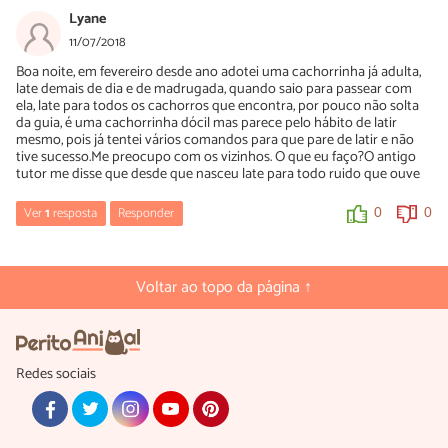
04/01/2019
Lyane
Oi Celina! Você já tentou as dicas do artigo?
11/07/2018
Se esse comportamento permanecer, o mais indicado é buscar
Boa noite, em fevereiro desde ano adotei uma cachorrinha já adulta,
ajuda de um profissional.
late demais de dia e de madrugada, quando saio para passear com
ela, late para todos os cachorros que encontra, por pouco não solta
A equipe do PeritoAnimal deseja rápidas melhoras!
da guia, é uma cachorrinha dócil mas parece pelo hábito de latir
mesmo, pois já tentei vários comandos para que pare de latir e não
tive sucesso.Me preocupo com os vizinhos. O que eu faço?O antigo
0
0
tutor me disse que desde que nasceu late para todo ruido que ouve
Ver
1
resposta
Responder
0
0
marcio
03/12/2019
Voltar ao topo da página ↑
Bota focinheira, depois qdo ele querer latir ameaça botar que ele
muda de ideia na hora. Eles aprendem rapidinho.
0
0
Redes sociais