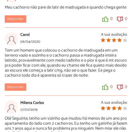
Meu cachorro não pare de latir de madrugada e quando chega gente
Responder
0
0
Carol
A sua avaliação:
06/04/2020
Tem um homem que colocou o cachorro de madrugada em um
terreno vazio e sozinho e o cachorro passa a madrugada inteira
latindo, provavelmente com medo tadinho e o pior é que é mt escuro
pra poder ficar com ele, quando eu chamo ele fica quieto mais devido
ao escuro ele começa a latir cmg, não sei o que fazer. Ee pega o
cachorro todo dia é aparenta só trazer de noite.
Responder
0
0
Milena Corbo
A sua avaliação:
27/01/2019
Olá! Seguinte, tenho um vizinho que mudou há menos de um ano pro
apartamento do lado com 2 cachorros. Eu tenho um gatinho já fazem
uns 7 anos aqui e nunca foi problema pra ninguém. Nem miar ele não