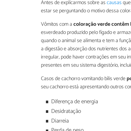
Antes de explicarmos sobre as
causas
que 
estar se perguntando o motivo dessa color
Vômitos com a
coloração verde contêm b
esverdeado produzido pelo fígado e armazena
quando o animal se alimenta e tem a funç
a digestão e absorção dos nutrientes dos
irregular, pode haver contrações em seu in
presentes em seu sistema digestório, incluin
Casos de cachorro vomitando bílis verde
p
seu cachorro está apresentando outros c
Diferença de energia
Desidratação
Diarreia
Perda de peso