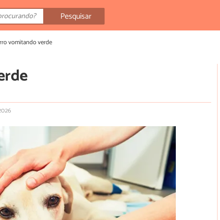
Pesquisar
rro vomitando verde
erde
 2026