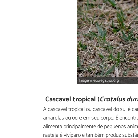
Imagem: ecoregistros.org
Cascavel tropical (
Crotalus duri
A cascavel tropical ou cascavel do sul é c
amarelas ou ocre em seu corpo. É encontr
alimenta principalmente de pequenos animai
rasteja é vivíparo e também produz substâ