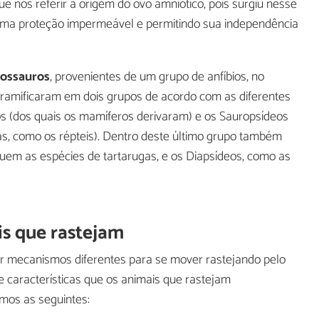
ue nos referir à origem do ovo amniótico, pois surgiu nesse
uma proteção impermeável e permitindo sua independência
lossauros
, provenientes de um grupo de anfíbios, no
 ramificaram em dois grupos de acordo com as diferentes
eos (dos quais os mamíferos derivaram) e os Sauropsídeos
s, como os répteis). Dentro deste último grupo também
luem as espécies de tartarugas, e os Diapsídeos, como as
is que rastejam
zar mecanismos diferentes para se mover rastejando pelo
 características que os animais que rastejam
amos as seguintes: