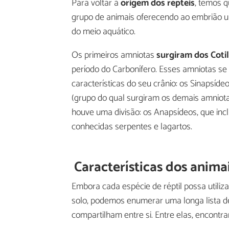
Para voltar à
origem dos répteis
, temos q
grupo de animais oferecendo ao embrião 
do meio aquático.
Os primeiros amniotas
surgiram dos Coti
período do Carbonífero. Esses amniotas se
características do seu crânio: os Sinapsíd
(grupo do qual surgiram os demais amniota
houve uma divisão: os Anapsídeos, que inc
conhecidas serpentes e lagartos.
Características dos anima
Embora cada espécie de réptil possa utili
solo, podemos enumerar uma longa lista de
compartilham entre si. Entre elas, encontr