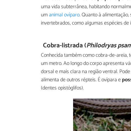
uma vida subterrânea, habitando normalme
um
animal ovíparo
. Quanto à alimentação,
invertebrados, como algumas espécies de i
Cobra-listrada (
Philodryas ps
Conhecida também como cobra-de-areia, 
um metro. Ao longo do corpo apresenta vári
dorsal e mais clara na região ventral. Pod
alimenta de outros répteis. É ovípara e
pos
(dentes opistóglifos).