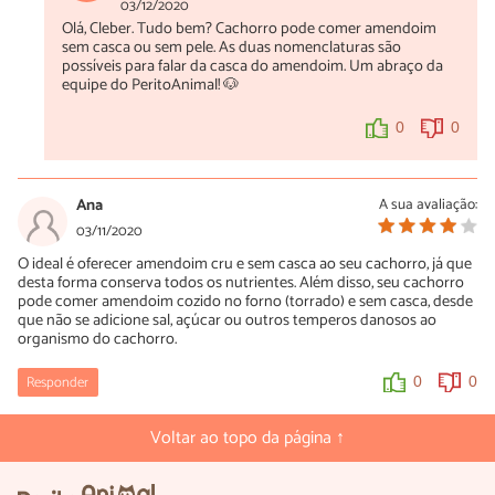
03/12/2020
Olá, Cleber. Tudo bem? Cachorro pode comer amendoim
sem casca ou sem pele. As duas nomenclaturas são
possíveis para falar da casca do amendoim. Um abraço da
equipe do PeritoAnimal! 🐶
0
0
Ana
A sua avaliação:
03/11/2020
O ideal é oferecer amendoim cru e sem casca ao seu cachorro, já que
desta forma conserva todos os nutrientes. Além disso, seu cachorro
pode comer amendoim cozido no forno (torrado) e sem casca, desde
que não se adicione sal, açúcar ou outros temperos danosos ao
organismo do cachorro.
Responder
0
0
Voltar ao topo da página ↑