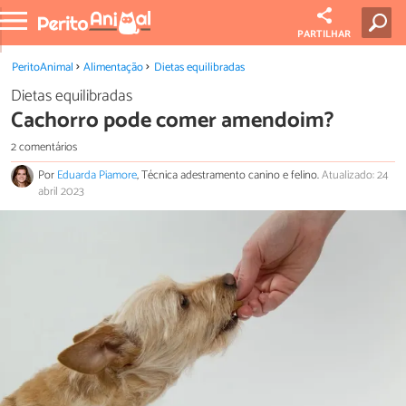
PARTILHAR
PeritoAnimal
Alimentação
Dietas equilibradas
Dietas equilibradas
Cachorro pode comer amendoim?
2 comentários
Por
Eduarda Piamore
, Técnica adestramento canino e felino.
Atualizado: 24
abril 2023