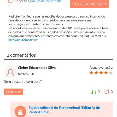
Li e aceito a
política de privacidade
Enviar comentário
Red Link To Media apenas recolhe dados pessoais para uso interno. Os
seus dados nunca serão transferidos para terceiros sem a sua
autorização, em nenhuma circunstância.
De acordo com a lei de 8 de dezembro de 1992, você pode acessar a base
de dados que contém os seus dados pessoais e alterar essa informação
em qualquer momento, entrando em contato com Red Link To Media SL
(
info@linktomedia.net
)
2 comentários
Cleber Eduardo da Silva
A sua avaliação:
02/12/2020
Sem casca ou sem pele?
Responder
0
0
Equipe editorial do PeritoAnimal (Editor/a de
PeritoAnimal)