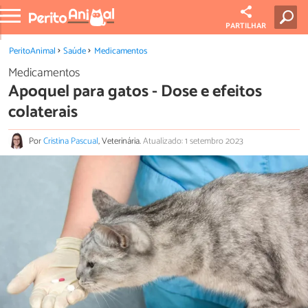
PARTILHAR
PeritoAnimal
Saúde
Medicamentos
Medicamentos
Apoquel para gatos - Dose e efeitos
colaterais
Por
Cristina Pascual
, Veterinária.
Atualizado: 1 setembro 2023