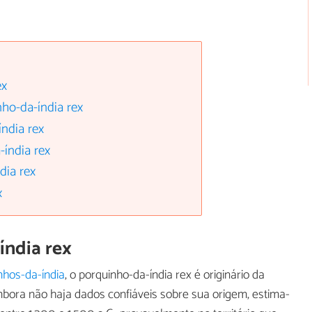
ex
nho-da-índia rex
ndia rex
índia rex
dia rex
x
índia rex
nhos-da-índia
, o porquinho-da-índia rex é originário da
mbora não haja dados confiáveis sobre sua origem, estima-