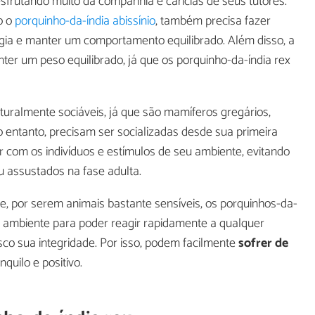
esfrutando muito da companhia e carícias de seus tutores.
o o
porquinho-da-índia abissínio
, também precisa fazer
rgia e manter um comportamento equilibrado. Além disso, a
nter um peso equilibrado, já que os porquinho-da-índia rex
turalmente sociáveis, já que são mamíferos gregários,
entanto, precisam ser socializadas desde sua primeira
r com os indivíduos e estímulos de seu ambiente, evitando
 assustados na fase adulta.
, por serem animais bastante sensíveis, os porquinhos-da-
u ambiente para poder reagir rapidamente a qualquer
sco sua integridade. Por isso, podem facilmente
sofrer de
uilo e positivo.