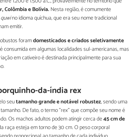
entre 1.200 e 1.500 a.C., provavelmente no território que
, Colômbia e Bolívia.
Nesta região, é comumente
o
quwi
no idioma quíchua, que era seu nome tradicional
am emitir.
 robustos foram
domesticados e criados seletivamente
a é consumida em algumas localidades sul-americanas, mas
riação em cativeiro é destinada principalmente para sua
o.
 porquinho-da-índia rex
elo seu
tamanho grande e notável robustez
, sendo uma
r tamanho. De fato, o termo "rex" que compõe seu nome é
giado. Os machos adultos podem atingir cerca de
45 cm de
a raça esteja em torno de 30 cm. O peso corporal
 sendo proporcional ao tamanho de cada indivíduo.