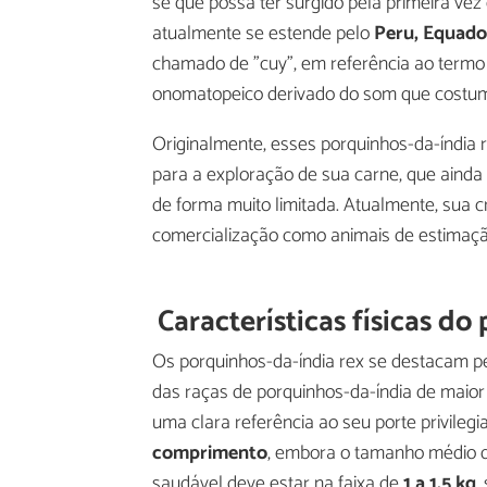
se que possa ter surgido pela primeira vez 
atualmente se estende pelo
Peru, Equador
chamado de "cuy", em referência ao term
onomatopeico derivado do som que costum
Originalmente, esses porquinhos-da-índia
para a exploração de sua carne, que aind
de forma muito limitada. Atualmente, sua c
comercialização como animais de estimaçã
Características físicas do
Os porquinhos-da-índia rex se destacam p
das raças de porquinhos-da-índia de maio
uma clara referência ao seu porte privile
comprimento
, embora o tamanho médio d
saudável deve estar na faixa de
1 a 1,5 kg
,