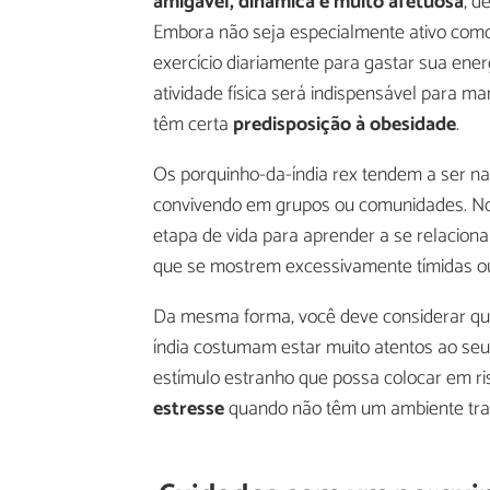
amigável, dinâmica e muito afetuosa
, d
Embora não seja especialmente ativo com
exercício diariamente para gastar sua ene
atividade física será indispensável para ma
têm certa
predisposição à obesidade
.
Os porquinho-da-índia rex tendem a ser na
convivendo em grupos ou comunidades. No 
etapa de vida para aprender a se relaciona
que se mostrem excessivamente tímidas ou
Da mesma forma, você deve considerar que
índia costumam estar muito atentos ao se
estímulo estranho que possa colocar em ri
estresse
quando não têm um ambiente tranq