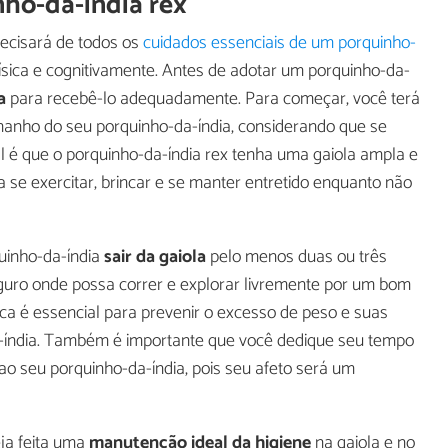
ho-da-índia rex
recisará de todos os
cuidados essenciais de um porquinho-
sica e cognitivamente. Antes de adotar um porquinho-da-
a
para recebê-lo adequadamente. Para começar, você terá
manho do seu porquinho-da-índia, considerando que se
l é que o porquinho-da-índia rex tenha uma gaiola ampla e
 se exercitar, brincar e se manter entretido enquanto não
uinho-da-índia
sair da gaiola
pelo menos duas ou três
uro onde possa correr e explorar livremente por um bom
ca é essencial para prevenir o excesso de peso e suas
-índia. Também é importante que você dedique seu tempo
ao seu porquinho-da-índia, pois seu afeto será um
eja feita uma
manutenção ideal da higiene
na gaiola e no