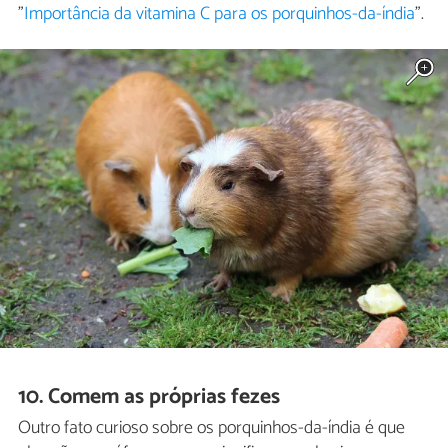
"
Importância da vitamina C para os porquinhos-da-índia
".
10. Comem as próprias fezes
Outro fato curioso sobre os porquinhos-da-índia é que