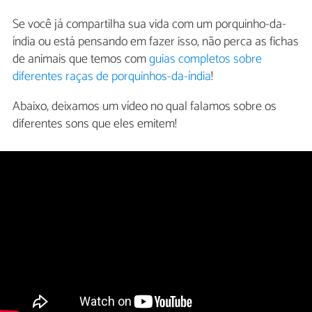
Se você já compartilha sua vida com um porquinho-da-
índia ou está pensando em fazer isso, não perca as fichas
de animais que temos com
guias completos sobre
diferentes raças de porquinhos-da-índia
!
Abaixo, deixamos um vídeo no qual falamos sobre os
diferentes sons que eles emitem!