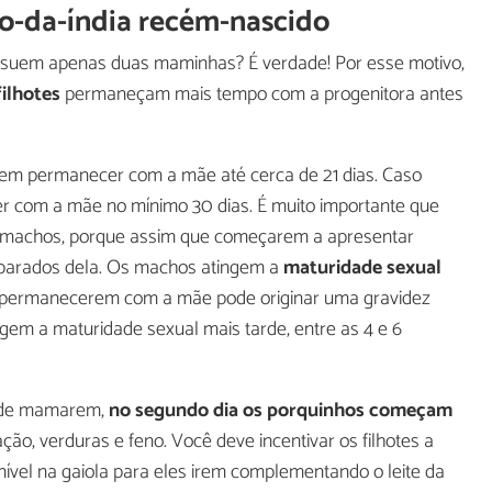
o-da-índia recém-nascido
ssuem apenas duas maminhas? É verdade! Por esse motivo,
filhotes
permaneçam mais tempo com a progenitora antes
devem permanecer com a mãe até cerca de 21 dias. Caso
er com a mãe no mínimo 30 dias. É muito importante que
 machos, porque assim que começarem a apresentar
eparados dela. Os machos atingem a
maturidade sexual
e permanecerem com a mãe pode originar uma gravidez
ngem a maturidade sexual mais tarde, entre as 4 e 6
r de mamarem,
no segundo dia os porquinhos começam
 ração, verduras e feno. Você deve incentivar os filhotes a
vel na gaiola para eles irem complementando o leite da