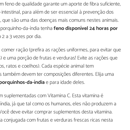
m feno de qualidade garante um aporte de fibra suficiente,
intestinal, para além de ser essencial à prevenção dos
a, que são uma das doenças mais comuns nestes animais.
 porquinho-da-índia tenha
feno disponível 24 horas por
 2 a 3 vezes por dia.
 comer ração (prefira as rações uniformes, para evitar que
) e uma porção de frutas e verduras! Evite as rações que
os, ratos e coelhos). Cada espécie animal tem
ões também devem ter composições diferentes. Elija uma
porquinhos-da-índia
e para idade deles.
m suplementadas com Vitamina C. Esta vitamina é
índia, já que tal como os humanos, eles não produzem a
. Você deve evitar comprar suplementos desta vitamina.
a conjugada com frutas e verduras frescas ricas nesta