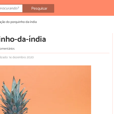
Pesquisar
ação do porquinho-da-índia
inho-da-índia
comentários
lizado: 14 dezembro 2020