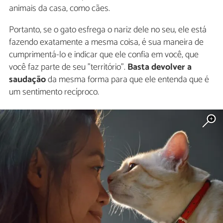
animais da casa, como cães.
Portanto, se o gato esfrega o nariz dele no seu, ele está
fazendo exatamente a mesma coisa, é sua maneira de
cumprimentá-lo e indicar que ele confia em você, que
você faz parte de seu "território".
Basta devolver a
saudação
da mesma forma para que ele entenda que é
um sentimento recíproco.