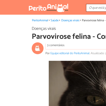
PeritoAnimal
Saúde
Doenças virais
Parvovirose felina 
Doenças virais
Parvovirose felina - C
3 comentários
Por
Equipe editorial do PeritoAnimal
.
Atualizado: