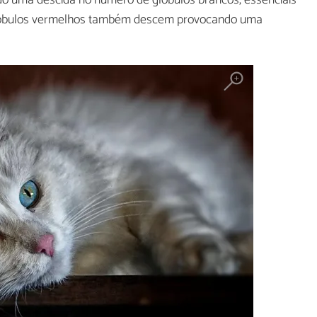
do uma descida no número de glóbulos brancos, essenciais
glóbulos vermelhos também descem provocando uma