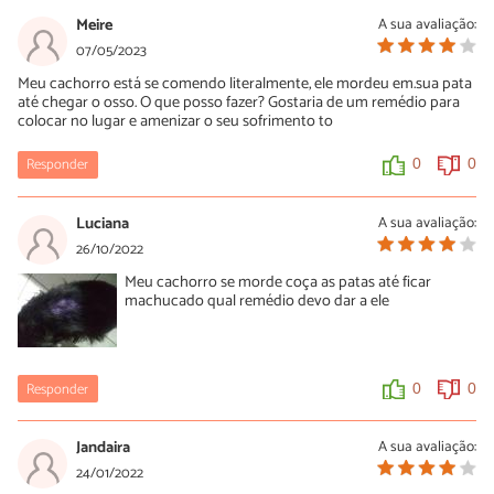
Meire
A sua avaliação:
07/05/2023
Meu cachorro está se comendo literalmente, ele mordeu em.sua pata
até chegar o osso. O que posso fazer? Gostaria de um remédio para
colocar no lugar e amenizar o seu sofrimento to
Responder
0
0
Luciana
A sua avaliação:
26/10/2022
Meu cachorro se morde coça as patas até ficar
machucado qual remédio devo dar a ele
Responder
0
0
Jandaira
A sua avaliação:
24/01/2022