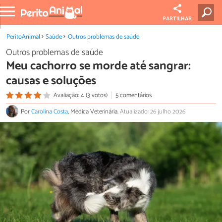
PARTILHAR
PeritoAnimal
Saúde
Outros problemas de saúde
Outros problemas de saúde
Meu cachorro se morde até sangrar:
causas e soluções
Avaliação: 4 (3 votos)
5 comentários
Por
Carolina Costa
, Médica Veterinária.
Atualizado: 26 julho 2026