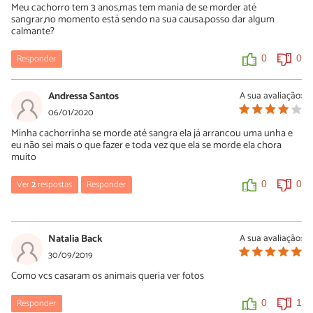
Meu cachorro tem 3 anos,mas tem mania de se morder até
sangrar,no momento está sendo na sua causa.posso dar algum
calmante?
Responder
0
0
Andressa Santos
A sua avaliação:
06/01/2020
Minha cachorrinha se morde até sangra ela já arrancou uma unha e
eu não sei mais o que fazer e toda vez que ela se morde ela chora
muito
Ver
2
respostas
Responder
0
0
Laleska Dominike
29/06/2020
Natalia Back
A sua avaliação:
Ola Andressa, meu cachorro está assim também e eu não sei
30/09/2019
oque fazer. Vc conseguiu descobrir oque sua cachorrinha tinha?
Como vcs casaram os animais queria ver fotos
0
0
Responder
0
1