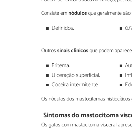
Consiste em
nódulos
que geralmente são:
Definidos.
0,
Outros
sinais clínicos
que podem aparecer
Eritema.
Au
Ulceração superficial.
In
Coceira intermitente.
Ed
Os nódulos dos mastocitomas histiocíticos
Sintomas do mastocitoma visc
Os gatos com mastocitoma visceral apres