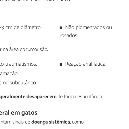
5-3 cm de diâmetro.
Não pigmentados ou
rosados.
 na área do tumor são:
to-traumatismos.
Reação anafilática.
flamação.
ema subcutâneo.
geralmente desaparecem
de forma espontânea.
eral em gatos
entam sinais de
doença sistêmica
, como: