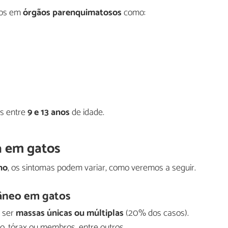
dos em
órgãos parenquimatosos
como:
os entre
9 e 13 anos
de idade.
 em gatos
no
, os sintomas podem variar, como veremos a seguir.
âneo em gatos
 ser
massas únicas ou múltiplas
(20% dos casos).
, tórax ou membros, entre outros.