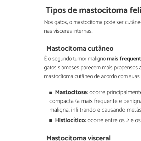
Tipos de mastocitoma fel
Nos gatos, o mastocitoma pode ser cutâneo,
nas vísceras internas.
Mastocitoma cutâneo
É o segundo tumor maligno
mais frequen
gatos siameses parecem mais propensos a
mastocitoma cutâneo de acordo com suas ca
Mastocitose
: ocorre principalmen
compacta (a mais frequente e benign
maligna, infiltrando e causando metás
Histiocítico
: ocorre entre os 2 e os
Mastocitoma visceral