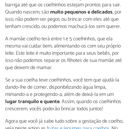
barriga até que os coelhinhos estejam prontos para sair.
Quando nascem, são
muito pequenos e delicados
, por
isso, não podem ser pegos ou brincar com eles até que
tenham crescido, ou podemos machucá-los sem querer.
A mamãe coelho terá entre 1 e 5 coelhinhos, que ela
mesma vai cuidar bem, alimentando-os com seu próprio
leite. Este leite é muito importante para seus bebês, por
isso não podemos separar os filhotes de sua mamãe até
que deixem de mamar.
Se a sua coelha teve coelhinhos, você tem que ajudá-la
dando-lhe de comer, disponibilizando água limpa,
mimando-a e protegendo-a, além de deixá-la em um
lugar tranquilo e quente
. Assim, quando os coelhinhos
crescerem, vocês poderão brincar todos juntos!
Agora que você já sabe tudo sobre a gestação de coelho,
veja neste artigo as
frutas e legumes para coelhos
. No