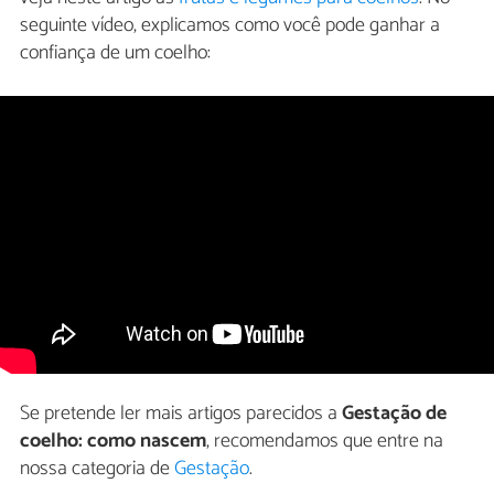
seguinte vídeo, explicamos como você pode ganhar a
confiança de um coelho:
Se pretende ler mais artigos parecidos a
Gestação de
coelho: como nascem
, recomendamos que entre na
nossa categoria de
Gestação
.