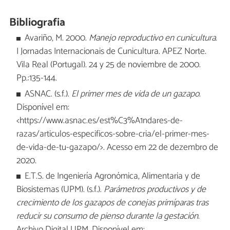
Bibliografia
Avariño, M. 2000.
Manejo reproductivo en cunicultura
.
I Jornadas Internacionais de Cunicultura. APEZ Norte.
Vila Real (Portugal). 24 y 25 de noviembre de 2000.
Pp.:135-144.
ASNAC. (s.f.).
El primer mes de vida de un gazapo
.
Disponível em:
<https://www.asnac.es/est%C3%A1ndares-de-
razas/articulos-especificos-sobre-cria/el-primer-mes-
de-vida-de-tu-gazapo/>. Acesso em 22 de dezembro de
2020.
E.T.S. de Ingeniería Agronómica, Alimentaria y de
Biosistemas (UPM). (s.f.).
Parámetros productivos y de
crecimiento de los gazapos de conejas primíparas tras
reducir su consumo de pienso durante la gestación
.
Archivo Digital UPM. Disponível em: