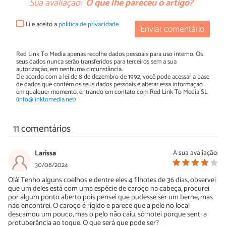
Sua avaliação:
O que lhe pareceu o artigo?
Li e aceito a
política de privacidade
Enviar comentário
Red Link To Media apenas recolhe dados pessoais para uso interno. Os
seus dados nunca serão transferidos para terceiros sem a sua
autorização, em nenhuma circunstância.
De acordo com a lei de 8 de dezembro de 1992, você pode acessar a base
de dados que contém os seus dados pessoais e alterar essa informação
em qualquer momento, entrando em contato com Red Link To Media SL
(
info@linktomedia.net
)
11 comentários
Larissa
A sua avaliação:
30/08/2024
Olá! Tenho alguns coelhos e dentre eles 4 filhotes de 36 dias, observei
que um deles está com uma espécie de caroço na cabeça, procurei
por algum ponto aberto pois pensei que pudesse ser um berne, mas
não encontrei. O caroço é rígido e parece que a pele no local
descamou um pouco, mas o pelo não caiu, só notei porque senti a
protuberância ao toque. O que será que pode ser?