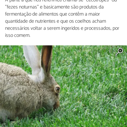
A parte a que nos referimos chama-se "cecotropes" ou
"fezes noturnas" e basicamente são produtos da
fermentação de alimentos que contêm a maior
quantidade de nutrientes e que os coelhos acham
necessários voltar a serem ingeridos e processados, por
isso comem.