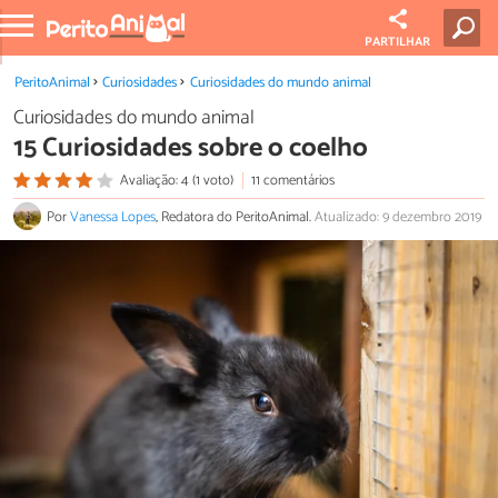
PARTILHAR
PeritoAnimal
Curiosidades
Curiosidades do mundo animal
Curiosidades do mundo animal
15 Curiosidades sobre o coelho
Avaliação: 4 (1 voto)
11 comentários
Por
Vanessa Lopes
, Redatora do PeritoAnimal.
Atualizado: 9 dezembro 2019