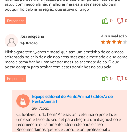
estou com medo ela não melhorar mais esta ate nascendo bem
pouquinho pelo ja na região que estava o fungo
Responder
0
0
Josilenejeane
A sua avaliação:
24/11/2020
Minha gata tem 15 anos e motei que tem um pontinho de coloracao
acizentada no pelo dela ela nao cosa mas esta almentado ele so come
racao e toma banho uma vez por mes uso sabonete de bb. O que
posso compra para acabar com esses pontinhos no seu pelo
Responder
0
0
Equipe editorial do PeritoAnimal (Editor/a de
PeritoAnimal)
25/11/2020
Oi, Josilene. Tudo bem? Apenas um veterinário pode fazer
um exame físico do seu pet para chegar a um diagnóstico e
recomendar o tratamento adequado para o caso.
Recomendamos que você consulte um profissional o