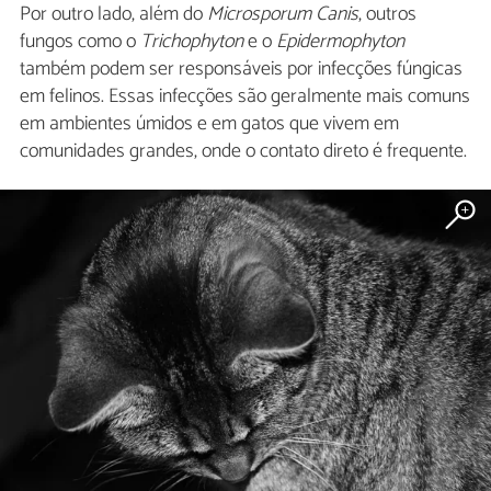
Por outro lado, além do
Microsporum Canis
, outros
fungos como o
Trichophyton
e o
Epidermophyton
também podem ser responsáveis por infecções fúngicas
em felinos. Essas infecções são geralmente mais comuns
em ambientes úmidos e em gatos que vivem em
comunidades grandes, onde o contato direto é frequente.