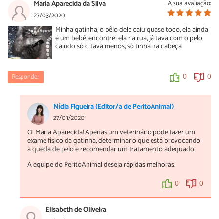
Maria Aparecida da Silva
A sua avaliação:
27/03/2020
Minha gatinha, o pêlo dela caiu quase todo, ela ainda
é um bebê, encontrei ela na rua, já tava com o pelo
caindo só q tava menos, só tinha na cabeça
Responder
0
0
Nídia Figueira (Editor/a de PeritoAnimal)
27/03/2020
Oi Maria Aparecida! Apenas um veterinário pode fazer um
exame físico da gatinha, determinar o que está provocando
a queda de pelo e recomendar um tratamento adequado.
A equipe do PeritoAnimal deseja rápidas melhoras.
0
0
Elisabeth de Oliveira