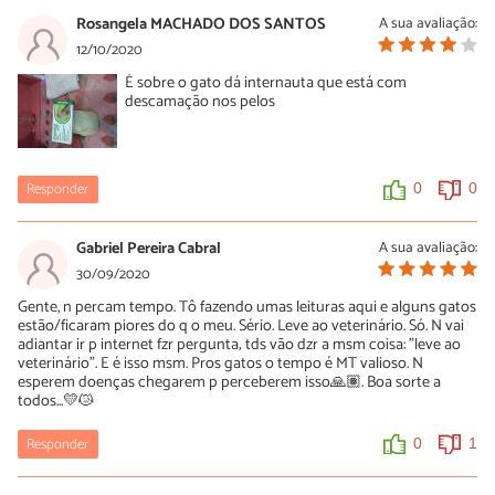
26/10/2020
Rosangela MACHADO DOS SANTOS
A sua avaliação:
ISSO SERVE PARA TODOS QUE PRATICAM ESSA CLINICAGEM
12/10/2020
VIRTUAL..... quando voce sente vontade de comer pão, na grande
É sobre o gato dá internauta que está com
maioria das vezes ou sempre, voce deve ir a uma padaria onde
descamação nos pelos
um padeiro ( pessoa que fabrica e/ou vende pães, biscoitos etc )
faz pães... filho doente...pediatra....problema de
energia..eletricista...etc etc etc..... animal domestico ou de vida
livre? voce faz oq???? opa pera... MEDICO VETERINARIO!!!!!!!!!!!!! é
como ações enzimaticas...tem que rolar a mesma sintonia!!!!
Responder
0
0
0
0
Gabriel Pereira Cabral
A sua avaliação:
30/09/2020
Gente, n percam tempo. Tô fazendo umas leituras aqui e alguns gatos
estão/ficaram piores do q o meu. Sério. Leve ao veterinário. Só. N vai
adiantar ir p internet fzr pergunta; tds vão dzr a msm coisa: "leve ao
veterinário". E é isso msm. Pros gatos o tempo é MT valioso. N
esperem doenças chegarem p perceberem isso🙏🏽. Boa sorte a
todos...💛😿
Responder
0
1