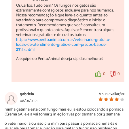
Oi, Carlos. Tudo bem? Os fungos nos gatos são
extremamente contagiosos, inclusive para nós humanos.
Nossa recomendação é que leve-a o quanto antes ao
veterinário para comprovar o diagnóstico e iniciar o
tratamento. Recomendamos que você consulte um
profissional o quanto antes. Aqui você encontrará alguns
veterinários gratuitos e de custos baixos:
https://www.peritoanimal.com.br/veterinario-gratuito-
locais-de-atendimento-gratis-e-com-precos-baixos-
23144.html
A equipe do PeritoAnimal deseja rápidas melhoras!
0
0
gabriela
A sua avaliação:
08/01/2021
minha gatinha esta com fungo mais eu ja estou colocando a pomada
(Crema 6A) e ela vai tomar 3 injeção 1 vez por semana por 3 semana.
o veterinário falou isso pra mim para passar a pomada crema 6a e
levar ela para tomar a injeção para matar o fungo isso resolve? pq