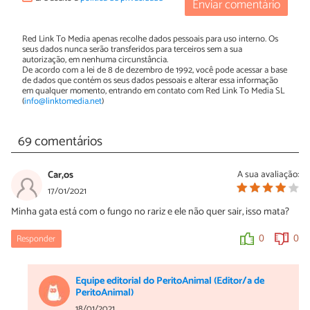
Enviar comentário
Red Link To Media apenas recolhe dados pessoais para uso interno. Os
seus dados nunca serão transferidos para terceiros sem a sua
autorização, em nenhuma circunstância.
De acordo com a lei de 8 de dezembro de 1992, você pode acessar a base
de dados que contém os seus dados pessoais e alterar essa informação
em qualquer momento, entrando em contato com Red Link To Media SL
(
info@linktomedia.net
)
69 comentários
Car,os
A sua avaliação:
17/01/2021
Minha gata está com o fungo no rariz e ele não quer sair, isso mata?
Responder
0
0
Equipe editorial do PeritoAnimal (Editor/a de
PeritoAnimal)
18/01/2021