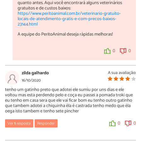
quanto antes. Aqui você encontrará alguns veterinários
gratuitos e de custos baixos:
https://www.peritoanimal.com.br/veterinario-gratuito-
locais-de-atendimento-gratis-e-com-precos-baixos-
23144.html
A equipe do PeritoAnimal deseja rápidas melhoras!
0
0
zilda galhardo
A sua avaliação:
16/10/2020
tenho um gatinho preto que adotei ele sumiu por uns dias e ele
voltou mas esta perdendo pelo e coça eu passei a pomada troki que
eu tenho em casa sera que ele vai ficar bom eu tenho outro gatinho
que tambem adotei a chiquinha éla é castrada tenho medo que éla
oega isto tambem e tenho sete pincher
Ver
1
resposta
Responder
0
0
reflita!