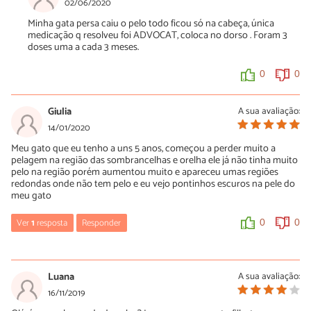
02/06/2020
Minha gata persa caiu o pelo todo ficou só na cabeça, única
medicação q resolveu foi ADVOCAT, coloca no dorso . Foram 3
doses uma a cada 3 meses.
0
0
Giulia
A sua avaliação:
14/01/2020
Meu gato que eu tenho a uns 5 anos, começou a perder muito a
pelagem na região das sombrancelhas e orelha ele já não tinha muito
pelo na região porém aumentou muito e apareceu umas regiões
redondas onde não tem pelo e eu vejo pontinhos escuros na pele do
meu gato
Ver
1
resposta
Responder
0
0
reflita!
26/10/2020
Luana
A sua avaliação:
leve ao medico veterinario ( dermatologista )
16/11/2019