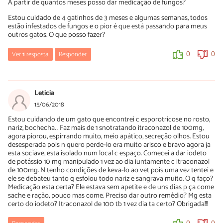
A partir de quantos meses posso dar medicação de fungos?
Estou cuidado de 4 gatinhos de 3 meses e algumas semanas, todos
estão infestados de fungos e o pior é que está passando para meus
outros gatos. O que posso fazer?
Ver
1
resposta
Responder
0
0
José Antonio
11/06/2019
Leticia
Meu gato tem 1 ano , e está com fungosua já levei ao veterinário
15/06/2018
aqui ele passou um shampo o prar dar banho a cada dois dias o
Estou cuidando de um gato que encontrei c esporotricose no rosto,
shampovo e setodinho mais ele ainda está do mesmo jeito com
nariz, bochecha. . Faz mais de 1 snotratando itraconazol de 100mg,
várias lesões na cabeça alguém pode mim ajudar aqui ficarei
agora piorou, espirrando muito, meio apático, secreção olhos. Estou
grato.
desesperada pois n quero perde-lo era muito arisco e bravo agora ja
esta sociave, esta isolado num local c espaço. Comecei a dar iodeto
0
0
de potássio 10 mg manipulado 1 vez ao dia iuntamente c itraconazol
de 100mg. N tenho condições de keva-lo ao vet pois uma vez tentei e
ele se debateu tanto q esfolou todo nariz e sangrava muito. O q faço?
Medicação esta certa? Ele estava sem apetite e de uns dias p ça come
sache e ração, pouco mas come. Preciso dar outro remédio? Mg esta
certo do iodeto? Itraconazol de 100 tb 1 vez dia ta certo? Obrigada!!!