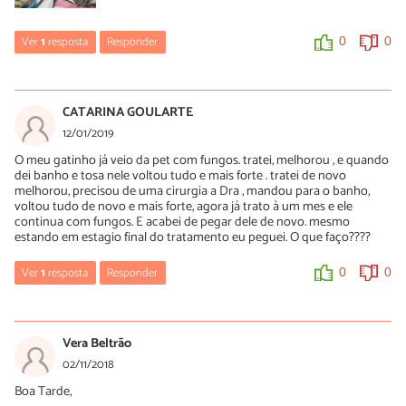
Ver
1
resposta
Responder
0
0
Renata Lima
23/05/2019
CATARINA GOULARTE
Leve ao vet urgente.
12/01/2019
O meu gatinho já veio da pet com fungos. tratei, melhorou , e quando
0
0
dei banho e tosa nele voltou tudo e mais forte . tratei de novo
melhorou, precisou de uma cirurgia a Dra , mandou para o banho,
voltou tudo de novo e mais forte, agora já trato à um mes e ele
continua com fungos. E acabei de pegar dele de novo. mesmo
estando em estagio final do tratamento eu peguei. O que faço????
Ver
1
resposta
Responder
0
0
Luísa Savala
14/01/2019
Vera Beltrão
Oi Catarina! Recomendamos que você busque um médico o
02/11/2018
quanto antes!
Boa Tarde,
A equipe do PeritoAnimal deseja rápidas melhoras!