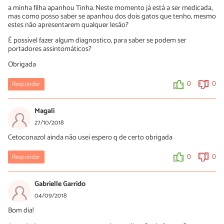
a minha filha apanhou Tinha. Neste momento já está a ser medicada,
mas como posso saber se apanhou dos dois gatos que tenho, mesmo
0
0
estes não apresentarem qualquer lesão?
É possível fazer algum diagnostico, para saber se podem ser
portadores assintomáticos?
Obrigada
Responder
0
0
Magali
27/10/2018
Cetoconazol ainda não usei espero q de certo obrigada
Responder
0
0
Gabrielle Garrido
04/09/2018
Bom dia!