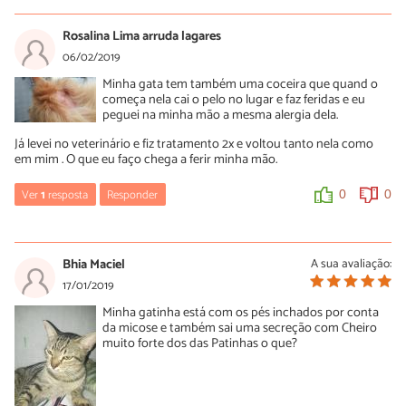
Rosalina Lima arruda lagares
06/02/2019
Minha gata tem também uma coceira que quand o
começa nela cai o pelo no lugar e faz feridas e eu
peguei na minha mão a mesma alergia dela.
Já levei no veterinário e fiz tratamento 2x e voltou tanto nela como
em mim . O que eu faço chega a ferir minha mão.
Ver
1
resposta
Responder
0
0
Luísa Savala
07/02/2019
Bhia Maciel
A sua avaliação:
Oi Rosalinda! O mais indicado é voltar ao veterinário e explicar
17/01/2019
que os tratamentos não tiveram o efeito esperado.
Minha gatinha está com os pés inchados por conta
A equipe do PeritoAnimal deseja rápidas melhoras!
da micose e também sai uma secreção com Cheiro
muito forte dos das Patinhas o que?
0
0