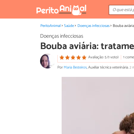
PeritoAnimal
Saúde
Doenças infecciosas
Bouba aviária
Doenças infecciosas
Bouba aviária: tratame
Avaliação: 5 (1 voto)
1 come
Por
Maria Besteiros
, Auxiliar técnica veterinária.
2 