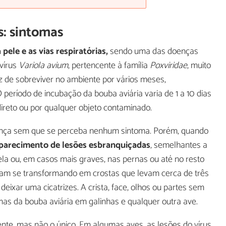
s: sintomas
 pele e as vias respiratórias,
sendo uma das doenças
vírus
Variola avium
, pertencente à família
Poxviridae
, muito
z de sobreviver no ambiente por vários meses,
período de incubação da bouba aviária varia de 1 a 10 dias
 direto ou por qualquer objeto contaminado.
oença sem que se perceba nenhum sintoma. Porém, quando
parecimento de lesões esbranquiçadas
, semelhantes a
ela ou, em casos mais graves, nas pernas ou até no resto
am se transformando em crostas que levam cerca de três
deixar uma cicatrizes. A crista, face, olhos ou partes sem
as da bouba aviária em galinhas e qualquer outra ave.
nte, mas não o único. Em algumas aves, as lesões do vírus