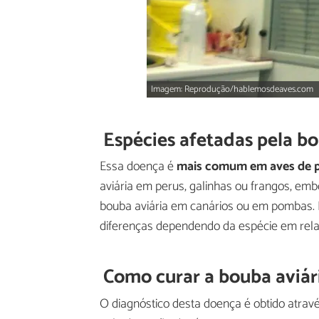
Imagem: Reprodução/hablemosdeaves.com
Espécies afetadas pela bo
Essa doença é
mais comum em aves de p
aviária em perus, galinhas ou frangos, e
bouba aviária em canários ou em pombas. P
diferenças dependendo da espécie em rel
Como curar a bouba aviár
O diagnóstico desta doença é obtido atrav