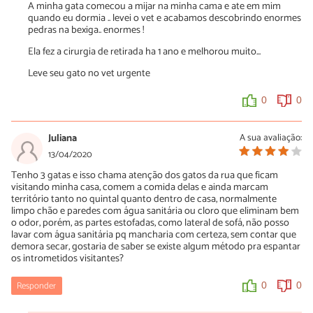
A minha gata comecou a mijar na minha cama e ate em mim
quando eu dormia .. levei o vet e acabamos descobrindo enormes
pedras na bexiga.. enormes !
Ela fez a cirurgia de retirada ha 1 ano e melhorou muito...
Leve seu gato no vet urgente
0
0
Juliana
A sua avaliação:
13/04/2020
Tenho 3 gatas e isso chama atenção dos gatos da rua que ficam
visitando minha casa, comem a comida delas e ainda marcam
território tanto no quintal quanto dentro de casa, normalmente
limpo chão e paredes com água sanitária ou cloro que eliminam bem
o odor, porém, as partes estofadas, como lateral de sofá, não posso
lavar com água sanitária pq mancharia com certeza, sem contar que
demora secar, gostaria de saber se existe algum método pra espantar
os intrometidos visitantes?
Responder
0
0