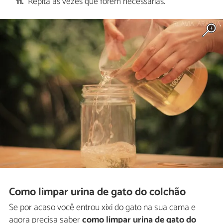
Repita as vezes que forem necessárias.
Como limpar urina de gato do colchão
Se por acaso você entrou xixi do gato na sua cama e
agora precisa saber
como limpar urina de gato do