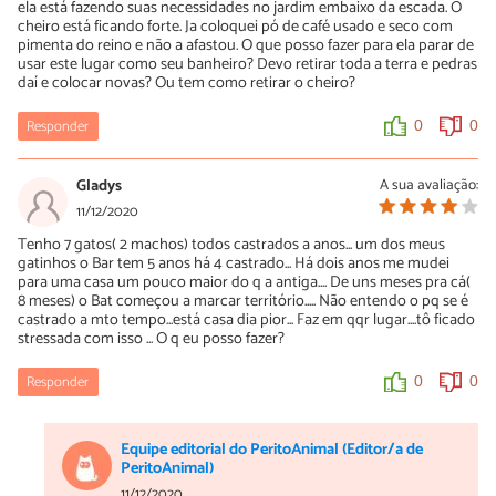
ela está fazendo suas necessidades no jardim embaixo da escada. O
cheiro está ficando forte. Ja coloquei pó de café usado e seco com
pimenta do reino e não a afastou. O que posso fazer para ela parar de
usar este lugar como seu banheiro? Devo retirar toda a terra e pedras
daí e colocar novas? Ou tem como retirar o cheiro?
Responder
0
0
Gladys
A sua avaliação:
11/12/2020
Tenho 7 gatos( 2 machos) todos castrados a anos... um dos meus
gatinhos o Bar tem 5 anos há 4 castrado... Há dois anos me mudei
para uma casa um pouco maior do q a antiga.... De uns meses pra cá(
8 meses) o Bat começou a marcar território..... Não entendo o pq se é
castrado a mto tempo...está casa dia pior... Faz em qqr lugar....tô ficado
stressada com isso ... O q eu posso fazer?
Responder
0
0
Equipe editorial do PeritoAnimal (Editor/a de
PeritoAnimal)
11/12/2020