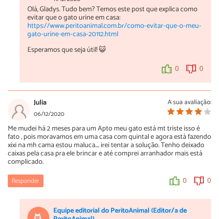
Olá, Gladys. Tudo bem? Temos este post que explica como
evitar que o gato urine em casa:
https://www.peritoanimal.com.br/como-evitar-que-o-meu-
gato-urine-em-casa-20112.html
Esperamos que seja útil! 😺
0
0
Julia
A sua avaliação:
06/12/2020
Me mudei há 2 meses para um Apto meu gato está mt triste isso é
fato , pois moravamos em uma casa com quintal e agora está fazendo
xixi na mh cama estou maluca.... irei tentar a solução. Tenho deixado
caixas pela casa pra ele brincar e até comprei arranhador mais está
complicado.
Responder
0
0
Equipe editorial do PeritoAnimal (Editor/a de