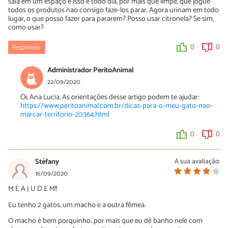
sala em um espaço e isso é todo dia, por mais que limpe, que jogue
todos os produtos nao consigo faze-los parar. Agora urinam em todo
lugar, o que posso fazer para pararem? Posso usar citronela? Se sim,
como usar?
Responder
0
0
Administrador PeritoAnimal
22/09/2020
Oi, Ana Lucia. As orientações desse artigo podem te ajudar:
https://www.peritoanimal.com.br/dicas-para-o-meu-gato-nao-
marcar-territorio-20364.html
0
0
Stéfany
A sua avaliação:
16/09/2020
M E A J U D E M!!
Eu tenho 2 gatos, um macho e a outra fêmea.
O macho é bem porquinho...por mais que eu dê banho nele com