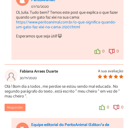
PeritoAnimal)
07/12/2020
Oi, Julia. Tudo bem? Temos este post que explica o que fazer
quando um gato faz xixi na sua cama:
https://www.peritoanimal.com.br/o-que-significa-quando-
um-gato-faz-xixi-na-cama-21207.html
Esperamos que seja útil! 😺
0
0
Fabiana Arraes Duarte
A sua avaliação:
30/11/2020
Olá ! Bom dia a todos , me perdoe se estou sendo mal educada . No
segundo parágrafo do texto , está escrito " meu cheiro " em vez de "
mau cheiro ".
Responder
0
0
Equipe editorial do PeritoAnimal (Editor/a de