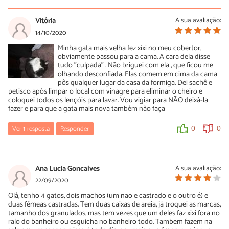
Vitória
A sua avaliação:
14/10/2020
Minha gata mais velha fez xixi no meu cobertor,
obviamente passou para a cama. A cara dela disse
tudo "culpada" . Não briguei com ela , que ficou me
olhando desconfiada. Elas comem em cima da cama
pôs qualquer lugar da casa da formiga. Dei sachê e
petisco após limpar o local com vinagre para eliminar o cheiro e
coloquei todos os lençóis para lavar. Vou vigiar para NÃO deixá-la
fazer e para que a gata mais nova também não faça
Ver
1
resposta
Responder
0
0
Lavinia
19/03/2021
Ana Lucia Goncalves
A sua avaliação:
oi, o vinagre funcionou? já fiz a mistura (bicarbonato +água+
22/09/2020
vinagre) e coloquei cif bloqueador de odor e mesmo assim o odor
Olá, tenho 4 gatos, dois machos (um nao e castrado e o outro é) e
de xixi não saiu da minha cama (box) estou desesperada, sem
duas fêmeas castradas. Tem duas caixas de areia, já troquei as marcas,
saber o que fazer
tamanho dos granulados, mas tem vezes que um deles faz xixi fora no
ralo do banheiro ou esguicha no banheiro todo. Tambem fazem na
0
0