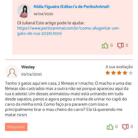
Nídia Figueira (Editor/a de PeritoAnimal)
14/04/2020
Oi Juliana! Este artigo pode te ajudar:
https://www.peritoanimal.com.br/como-afugentar-um-
gato-de-rua-20310.html
0
0
Wesley
A sua avaliação:
05/04/2020
Tenho 3 gatos aqui em casa, 2 fêmeas e 1 macho. O macho e uma das
fêmeas são castrados mas a outra não sei porque apareceu aqui da
rua e adotei. Um desses animais(ou mais) está urinando em tudo
desde sapatos, panos e agora pegou a mania de urinar no capô do
carro da minha irmã. Como faço pra pararem com isso e
principalmente tirar o mau cheiro do carro? Ela tá querendo me
matar rsrsrs
Responder
0
0