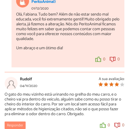
PeritoAnimal)
01/12/2020
Olá, Fabiana. Tudo bem? Além de não estar sendo mal
educada, você foi extremamente gentil! Muito obrigado pelo
alerta, já fizemos a alteração. Nós do PeritoAnimal ficamos
muito felizes em saber que podemos contar com pessoas
como você para oferecer nossos conteúdos com maior
qualidade.
Um abraço e um ótimo dia!
0
0
Rudolf
A sua avaliação:
04/11/2020
O gato do meu vizinho está urinando no grelha do meu carro, e o
cheiro vai pra dentro do veiculo, alguém sabe como eu posso tirar o
cheiro do interior do carro. Por ser um local sem acesso fácil para
aplicar métodos de higienização citados, não sei o que posso fazer
pra eliminar o odor dentro do carro. Obrigado.
Responder
0
0