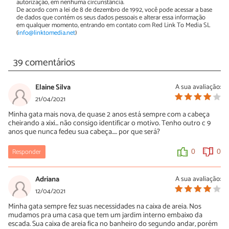
autorização, em nenhuma circunstância.
De acordo com a lei de 8 de dezembro de 1992, você pode acessar a base
de dados que contém os seus dados pessoais e alterar essa informação
em qualquer momento, entrando em contato com Red Link To Media SL
(
info@linktomedia.net
)
39 comentários
Elaine Silva
A sua avaliação:
21/04/2021
Minha gata mais nova, de quase 2 anos está sempre com a cabeça
cheirando a xixi... não consigo identificar o motivo. Tenho outro c 9
anos que nunca fedeu sua cabeça..... por que será?
Responder
0
0
Adriana
A sua avaliação:
12/04/2021
Minha gata sempre fez suas necessidades na caixa de areia. Nos
mudamos pra uma casa que tem um jardim interno embaixo da
escada. Sua caixa de areia fica no banheiro do segundo andar, porém