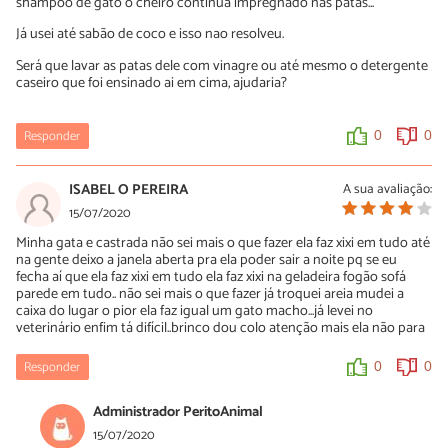
shampoo de gato o cheiro continua impregnado nas patas...
Já usei até sabão de coco e isso nao resolveu.
Será que lavar as patas dele com vinagre ou até mesmo o detergente
caseiro que foi ensinado ai em cima, ajudaria?
Responder
0
0
ISABEL O PEREIRA
A sua avaliação:
15/07/2020
Minha gata e castrada não sei mais o que fazer ela faz xixi em tudo até
na gente deixo a janela aberta pra ela poder sair a noite pq se eu
fecha aí que ela faz xixi em tudo ela faz xixi na geladeira fogão sofá
parede em tudo.. não sei mais o que fazer já troquei areia mudei a
caixa do lugar o pior ela faz igual um gato macho...já levei no
veterinário enfim tá difícil..brinco dou colo atenção mais ela não para
Responder
0
0
Administrador PeritoAnimal
15/07/2020