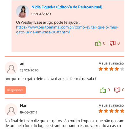
Nídia Figueira (Editor/a de PeritoAnimal)
06/04/2020
Oi Wesley! Esse artigo pode te ajudar:
https://www.peritoanimal.com.br/como-evitar-que-o-meu-
gato-urine-em-casa-20112.html
0
0
ari
A sua avaliação:
29/02/2020
porque meu gato deixa a cxa d areia e faz xixi na sala ?
Responder
0
0
Mari
A sua avaliação:
19/09/2019
No final do texto diz que os gatos são muito limpos e que não gostam
de um pelo fora do lugar, estranho, quando estou varrendo a casa o