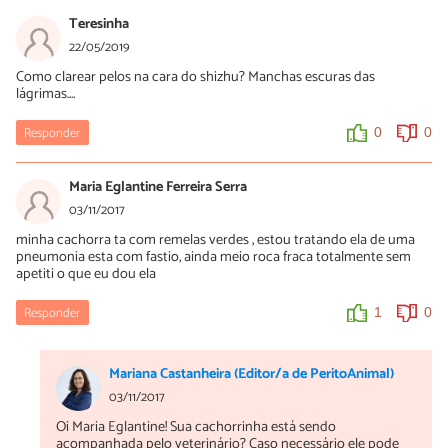
Teresinha
22/05/2019
Como clarear pelos na cara do shizhu? Manchas escuras das
lágrimas....
Responder
0
0
Maria Eglantine Ferreira Serra
03/11/2017
minha cachorra ta com remelas verdes , estou tratando ela de uma
pneumonia esta com fastio, ainda meio roca fraca totalmente sem
apetiti o que eu dou ela
Responder
1
0
Mariana Castanheira (Editor/a de PeritoAnimal)
03/11/2017
Oi Maria Eglantine! Sua cachorrinha está sendo
acompanhada pelo veterinário? Caso necessário ele pode