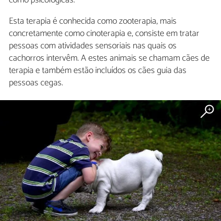
como psicológicas.
Esta terapia é conhecida como zooterapia, mais
concretamente como cinoterapia e, consiste em tratar
pessoas com atividades sensoriais nas quais os
cachorros intervêm. A estes animais se chamam cães de
terapia e também estão incluídos os cães guia das
pessoas cegas.