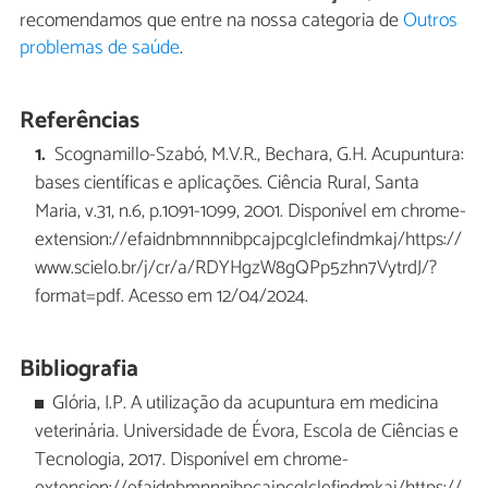
recomendamos que entre na nossa categoria de
Outros
problemas de saúde
.
Referências
Scognamillo-Szabó, M.V.R., Bechara, G.H. Acupuntura:
bases científicas e aplicações. Ciência Rural, Santa
Maria, v.31, n.6, p.1091-1099, 2001. Disponível em chrome-
extension://efaidnbmnnnibpcajpcglclefindmkaj/https://
www.scielo.br/j/cr/a/RDYHgzW8gQPp5zhn7VytrdJ/?
format=pdf. Acesso em 12/04/2024.
Bibliografia
Glória, I.P. A utilização da acupuntura em medicina
veterinária. Universidade de Évora, Escola de Ciências e
Tecnologia, 2017. Disponível em chrome-