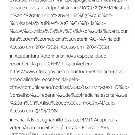
extension://efaidnbmnnnibpcajpcglclefindmkaj/https://
dspace.uevora.pt/rdpc/bitstream/10174/21768/1/Mestrad
o%20-%20Medicina%20veterin%C3%A1ria%20-
%20Isabela%20Pires%20Gl%C3%B3ria%20-
%20A%20utiliza%C3%A7%C3%A3o%20da%20acupun
tura%20em%20medicina%20veterin%C3%A1ria.pdf.
Acesso em 12/04/2024. Acesso em 12/04/2024.
Acupuntura Veterinária: nova especialidade
reconhecida pelo CFMV. Disponível em
https://www.cfmv.gov.br/acupuntura-veterinaria-nova-
especialidade-reconhecida-pelo-
cfmv/comunicacao/noticias/2014/02/27/#:~:text=O%20
Conselho%20Federal%20de%20Medicina,escrita%20e
%20an%C3%A1lise%20de%20curr%C3%ADculo..
Acesso em 15/04/2024.
Faria, A.B., Scognamillo-Szabó, M.V.R. Acupuntura
veterinária: conceitos e técnicas – Revisão. ARS