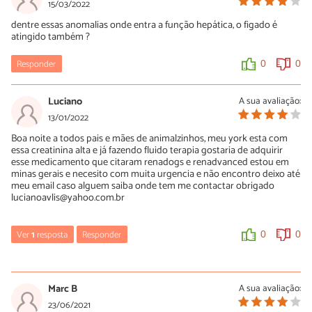
15/03/2022
dentre essas anomalias onde entra a função hepática, o figado é
atingido também ?
Responder
0
0
Luciano
A sua avaliação:
13/01/2022
Boa noite a todos pais e mães de animalzinhos, meu york esta com
essa creatinina alta e já fazendo fluido terapia gostaria de adquirir
esse medicamento que citaram renadogs e renadvanced estou em
minas gerais e necesito com muita urgencia e não encontro deixo até
meu email caso alguem saiba onde tem me contactar obrigado
lucianoavlis@yahoo.com.br
Ver
1
resposta
Responder
0
0
Edicarlos
03/04/2022
Marc B
A sua avaliação:
Vai no app shopee 180 reais aqui e 280 noções shop um absurdo
23/06/2021