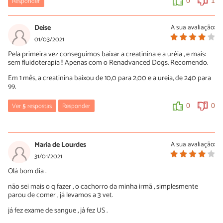
Responder
0
1
Deise
A sua avaliação:
01/03/2021
Pela primeira vez conseguimos baixar a creatinina e a uréia , e mais:
sem fluidoterapia !! Apenas com o Renadvanced Dogs. Recomendo.
Em 1 mês, a creatinina baixou de 10,0 para 2,00 e a ureia, de 240 para
99.
Ver
5
respostas
Responder
0
0
Elen
18/03/2021
Maria de Lourdes
A sua avaliação:
Vou dar para meu dog está com uréia e creatinina alta ele estava
31/01/2021
tomando pró rim e não abaixou nada
Olá bom dia .
0
0
não sei mais o q fazer , o cachorro da minha irmã , simplesmente
parou de comer , já levamos a 3 vet.
Sueli
já fez exame de sangue , já fez US .
26/06/2021