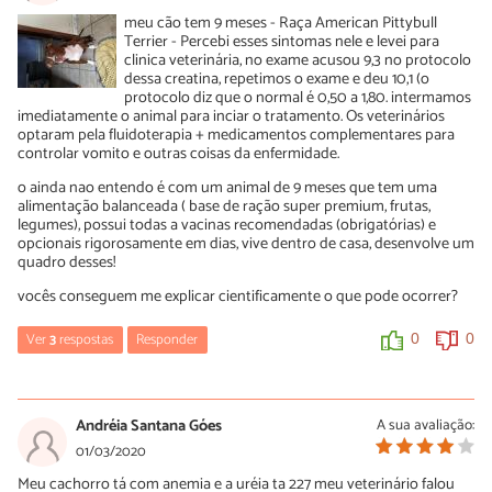
alimentar, assim o veterinário colocou uma sonda nela. Faz um
ANDREZA
Rafaela Dias
meu cão tem 9 meses - Raça American Pittybull
mês que ela está usando sonda e desta forma consigo alimentar
06/01/2022
Terrier - Percebi esses sintomas nele e levei para
e dar os remédios corretamente. É trabalhoso, pois requer uma
26/07/2021
clinica veterinária, no exame acusou 9,3 no protocolo
dedicação maior, mas aparentemente ela não sente nada.
Obrigada pelo seu comentário, vou dar pro meu cãozinho, e se
Doença renal! Ele deve realizar exame de sangue renal e mudar
dessa creatina, repetimos o exame e deu 10,1 (o
Deus quizer vai dar certo pra ele tbm. Deus abençõe
radicalmente a alimentação!
protocolo diz que o normal é 0,50 a 1,80. intermamos
0
0
imediatamente o animal para inciar o tratamento. Os veterinários
0
0
optaram pela fluidoterapia + medicamentos complementares para
0
0
controlar vomito e outras coisas da enfermidade.
Aline
o ainda nao entendo é com um animal de 9 meses que tem uma
10/11/2020
Deise Miller
alimentação balanceada ( base de ração super premium, frutas,
Tenho uma cachorrinha shi tsu ela é idosa e trata de insuficiência
12/08/2021
legumes), possui todas a vacinas recomendadas (obrigatórias) e
renal, descobri por ela ter perdido o paladar. Fez 1 semana de
opcionais rigorosamente em dias, vive dentro de casa, desenvolve um
O nosso está há 8 meses com ureia e creatinina normais e
fluido terapia e acupuntura para estimular os rins. Também dei
quadro desses!
SEMMM fluidoterapia (que judia muito deles, apenas tomando
por conta própria homeopatia, faço exames a cada 15 dias , ela
diariamente, após a refeição o RENADVANCED DOGS.
melhorou. Os níveis de creatinina estão baixando , faço tudo
vocês conseguem me explicar cientificamente o que pode ocorrer?
corretamente. Ração própria Renal , vitaminas todos os dias 2x
(Damos Eritrós para não ficar com anemia e vonau para segurar a
pir dia , água fresca e limpa 3x por dia. Da bastante trabalho, igual
Ver
3
respostas
Responder
0
0
parte estomacal. )
criança. Mas quero que ela tenha qualidade de vida na velhice,
acho que vale a pena todo esse amor. Ahh... o fluido de
Cristhiane Gualberto Farah
homeopatia vc encontra no mercado livre. REAL PETS
0
0
03/08/2020
Andréia Santana Góes
A sua avaliação:
0
0
No caso da minha cachorrinha ela estava com 1 ano e deu
01/03/2020
leishmaniose. Ao que parece foi transmitido pela mãe.
Meu cachorro tá com anemia e a uréia ta 227 meu veterinário falou
Lucia