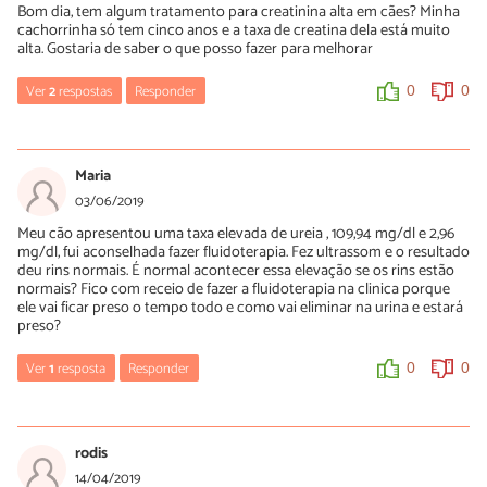
Bom dia, tem algum tratamento para creatinina alta em cães? Minha
1
0
cachorrinha só tem cinco anos e a taxa de creatina dela está muito
alta. Gostaria de saber o que posso fazer para melhorar
Ver
2
respostas
Responder
0
0
Luísa Savala
02/08/2019
Maria
Oi Patricia! Tal como mencionamos no artigo: é necessário buscar
03/06/2019
ajuda de um médico veterinário de confiança para diminuir a
Meu cão apresentou uma taxa elevada de ureia , 109,94 mg/dl e 2,96
creatinina alta em cães. Alguns dos tratamento possíveis são:
mg/dl, fui aconselhada fazer fluidoterapia. Fez ultrassom e o resultado
- O cão estará desidratado, portanto, a fluidoterapia se torna
deu rins normais. É normal acontecer essa elevação se os rins estão
necessária.
normais? Fico com receio de fazer a fluidoterapia na clinica porque
ele vai ficar preso o tempo todo e como vai eliminar na urina e estará
- Não existe remédio que diminua a creatinina alta em cães,
preso?
porém, se for conhecida, é possível tratar a causa da sua elevação.
Por exemplo, uma ruptura da bexiga que requer intervenção
Ver
1
resposta
Responder
0
0
cirúrgica.
- Existem alguns fármacos que podem ser usados para controlar
Marisa
outros sintomas e fazer o cão sentir-se mais animado. Assim, um
15/09/2021
animal com vômito pode precisar de antieméticos ou protetores
rodis
gástricos.
Faça o fluido em casa, a veterinária ensina.
14/04/2019