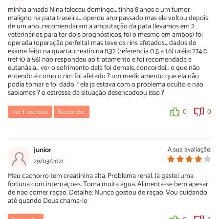
boa sorte
minha amada Nina faleceu domingo... tinha 8 anos e um tumor
maligno na pata traseira... operou ano passado mas ele voltou depois
0
0
de um ano...recomendaram a amputação da pata (levamos em 2
veterinários para ter dois prognósticos, foi o mesmo em ambos) foi
operada (operação perfeita) mas teve os rins afetados... dados do
exame feito na quarta: creatinina 8,32 (referencia 0,5 a 1,6) uréia: 274,0
(ref 10 a 56) não respondeu ao tratamento e foi recomendada a
eutanásia... ver o sofrimento dela foi demais, concordei... o que não
entendo é como o rim foi afetado ? um medicamento que ela não
podia tomar e foi dado ? ela ja estava com o problema oculto e não
sabiamos ? o estresse da situação desencadeou isso ?
Ver
1
resposta
Responder
0
0
Marc B
29/06/2021
junior
A sua avaliação:
ps: sábado... não domingo...o diagnóstico da veterinária que fez a
29/03/2021
amputação era que o tumor voltaria se fosse somente retirado....
Meu cachorro tem creatinina alta. Problema renal. Já gastei uma
fortuna com internaçoes. Toma muita agua. Alimenta-se bem apesar
0
0
de nao comer raçao. Detalhe: Nunca gostou de raçao. Vou cuidando
até quando Deus chama-lo