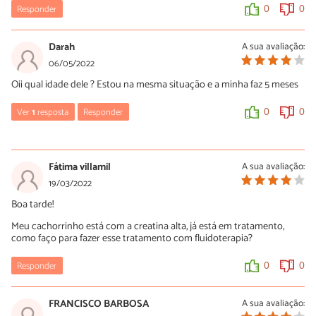
Responder
0
0
Darah
A sua avaliação:
06/05/2022
Oii qual idade dele ? Estou na mesma situação e a minha faz 5 meses
Ver
1
resposta
Responder
0
0
Bruna
26/07/2022
Fátima villamil
A sua avaliação:
Oi tem que levar ele pra tomar fluidoterapia
19/03/2022
Boa tarde!
0
0
Meu cachorrinho está com a creatina alta, já está em tratamento,
como faço para fazer esse tratamento com fluidoterapia?
Responder
0
0
FRANCISCO BARBOSA
A sua avaliação: