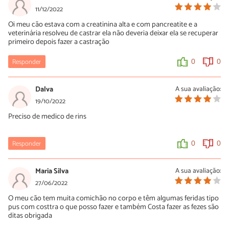
11/12/2022
Oi meu cão estava com a creatinina alta e com pancreatite e a
veterinária resolveu de castrar ela não deveria deixar ela se recuperar
primeiro depois fazer a castração
Responder
0
0
Dalva
A sua avaliação:
19/10/2022
Preciso de medico de rins
Responder
0
0
Maria Silva
A sua avaliação:
27/06/2022
O meu cão tem muita comichão no corpo e têm algumas feridas tipo
pus com costtra o que posso fazer e também Costa fazer as fezes são
ditas obrigada