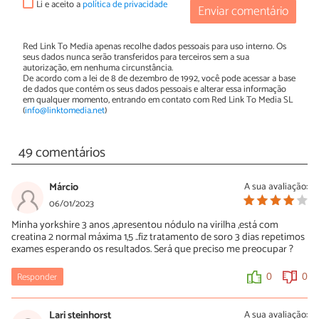
Li e aceito a
política de privacidade
Enviar comentário
Red Link To Media apenas recolhe dados pessoais para uso interno. Os
seus dados nunca serão transferidos para terceiros sem a sua
autorização, em nenhuma circunstância.
De acordo com a lei de 8 de dezembro de 1992, você pode acessar a base
de dados que contém os seus dados pessoais e alterar essa informação
em qualquer momento, entrando em contato com Red Link To Media SL
(
info@linktomedia.net
)
49 comentários
Márcio
A sua avaliação:
06/01/2023
Minha yorkshire 3 anos ,apresentou nódulo na virilha ,está com
creatina 2 normal máxima 1,5 ..fiz tratamento de soro 3 dias repetimos
exames esperando os resultados. Será que preciso me preocupar ?
Responder
0
0
Lari steinhorst
A sua avaliação: