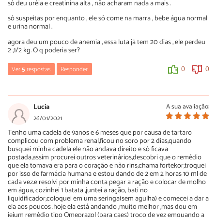
só deu uréia e creatinina alta , não acharam nada a mais .
Eu tenho uma cachorrinha que tem problemas renais muito
só suspeitas por enquanto , ele só come na marra , bebe água normal
sério. Depois de um ano e seis meses da cirurgia de castração, ela
e urina normal .
começou ter dificuldades de urinar, levei no veterinário, depois de
fazer ultrassonografia, exame de sangue, tomografia foi
agora deu um pouco de anemia , essa luta já tem 20 dias , ele perdeu
diagnosticado que teve falência da bexiga. Começamos uma
2 ,1/2 kg. O q poderia ser?
corrida contra o tempo, levei para Teresópolis em uma
madrugada para fazer à retirada da bexiga. Foram três mesês
Ver
5
respostas
Responder
indo todos os dias para fluidoterapia. Criatinina estava 13 uréia
0
0
240 nem os próprios veterinários acreditavam que ela fosse
resistir todos esses tratamentos. Amiga estou acostumada com
Deise
esse tipo de tratamento e posso lhe garantir que as taxas de
01/03/2021
Criatinina e uréia do seu cãozinho ainda está muito alta. O normal
Lucia
A sua avaliação:
da creatinima é de 0,5 a 1,5 dá uréia máximo 40 .faço a
Fale para seus vets tentarem o Renadvanced Dogs. No nosso, a
26/01/2021
fluidoterapia 2 × por semana em casa ração tem que ser renal e o
creatinina estava em 10 e a uréia em 240, baixamos sem
medicamento é RenalDog 2× vezes ao dia. Muita água e comida
Tenho uma cadela de 9anos e 6 meses que por causa de tartaro
fluidoterapia, em 1 mês, para 2,0 creatinina e 99 uréia.
umedecida. Criatinina chegou a 1,5 uréia 49 está com oito mesês
complicou com problema renal,ficou no soro por 2 dias,quando
de operação e graças à Deus está bem. Nesse caso o tratamento
Aumenta o apetite e impede que nitratos sejam absorvidos pelo
busquei minha cadela ele não andava direito e só ficava
é pra vida toda. Espero que isso tenha ajudado a todos que tem
intestino. É MUITOOO bom.
postada,assim procurei outros veterinários,descobri que o remédio
seu animal de estimação. É tudo muito caro mais vale a pena
que ela tomava era para o coração e não rins,chama fortekor,troquei
salvar nossos melhores amigos. Abraços a todos que amam seus
por isso de farmácia humana e estou dando de 2 em 2 horas 10 ml de
0
0
pets
cada vez.e resolvi por minha conta pegar a ração e colocar de molho
em água, cozinhei 1 batata ,juntei a ração, bati no
1
0
liquidificador,coloquei em uma seringa(sem agulha) e comecei a dar a
melc
ela aos poucos .hoje ela está andando ,muito melhor ,mas dou em
22/03/2021
jejum remédio tipo Omeprazol (para caes) troco de vez emquando a