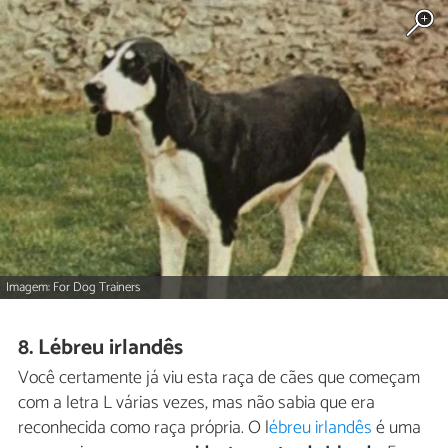
Imagem: For Dog Trainers
8. Lébreu irlandês
Você certamente já viu esta raça de cães que começam
com a letra L várias vezes, mas não sabia que era
reconhecida como raça própria. O l
ébreu irlandês
é uma