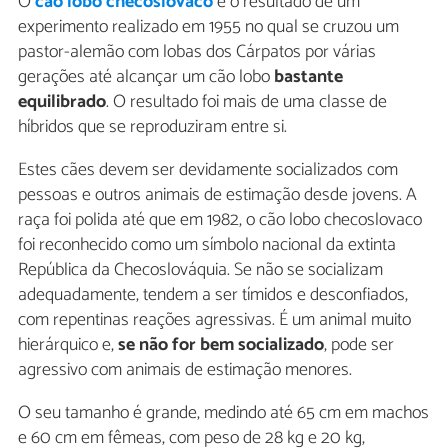
O
cão lobo checoslovaco
é o resultado de um
experimento realizado em 1955 no qual se cruzou um
pastor-alemão com lobas dos Cárpatos por várias
gerações até alcançar um cão lobo
bastante
equilibrado
. O resultado foi mais de uma classe de
híbridos que se reproduziram entre si.
Estes cães devem ser devidamente socializados com
pessoas e outros animais de estimação desde jovens. A
raça foi polida até que em 1982, o cão lobo checoslovaco
foi reconhecido como um símbolo nacional da extinta
República da Checoslováquia. Se não se socializam
adequadamente, tendem a ser tímidos e desconfiados,
com repentinas reações agressivas. É um animal muito
hierárquico e,
se não for bem socializado
, pode ser
agressivo com animais de estimação menores.
O seu tamanho é grande, medindo até 65 cm em machos
e 60 cm em fêmeas, com peso de 28 kg e 20 kg,