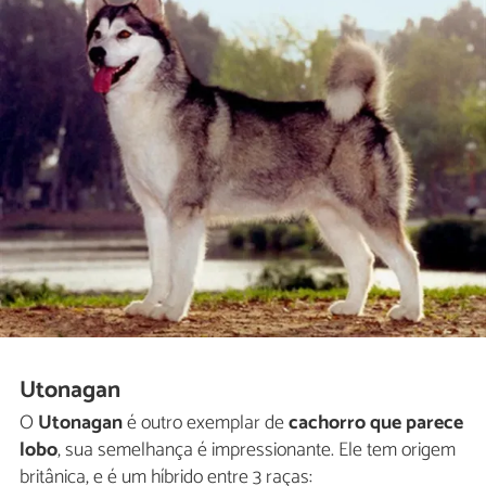
Utonagan
O
Utonagan
é outro exemplar de
cachorro que parece
lobo
, sua semelhança é impressionante. Ele tem origem
britânica, e é um híbrido entre 3 raças: