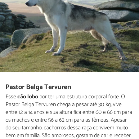
Pastor Belga Tervuren
Esse
cão lobo
por ter uma estrutura corporal forte. O
Pastor Belga Tervuren chega a pesar até 30 kg, vive
entre 12 a 14 anos e sua altura fica entre 60 e 66 cm para
os machos e entre 56 a 62 cm para as fêmeas. Apesar
do seu tamanho, cachorros dessa raça convivem muito
bem em família. São amorosos, gostam de dar e receber