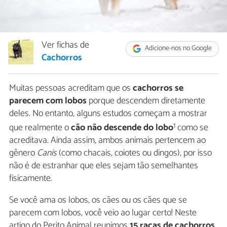
Ver fichas de
Adicione-nos no Google
Cachorros
Muitas pessoas acreditam que os
cachorros se
parecem com lobos
porque descendem diretamente
deles. No entanto, alguns estudos começam a mostrar
1
que realmente o
cão não descende do lobo
como se
acreditava. Ainda assim, ambos animais pertencem ao
gênero
Canis
(como chacais, coiotes ou dingos), por isso
não é de estranhar que eles sejam tão semelhantes
fisicamente.
Se você ama os lobos, os cães ou os cães que se
parecem com lobos, você veio ao lugar certo! Neste
artigo do Perito Animal reunimos
15 raças de cachorros