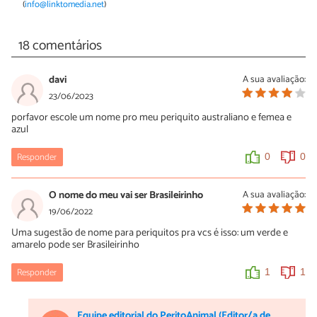
(
info@linktomedia.net
)
18 comentários
davi
A sua avaliação:
23/06/2023
porfavor escole um nome pro meu periquito australiano e femea e
azul
Responder
0
0
O nome do meu vai ser Brasileirinho
A sua avaliação:
19/06/2022
Uma sugestão de nome para periquitos pra vcs é isso: um verde e
amarelo pode ser Brasileirinho
Responder
1
1
Equipe editorial do PeritoAnimal (Editor/a de