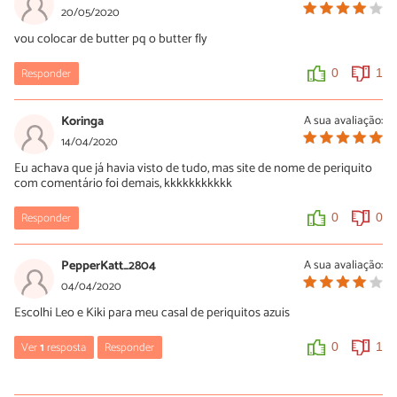
20/05/2020
vou colocar de butter pq o butter fly
Responder
0
1
Koringa
A sua avaliação:
14/04/2020
Eu achava que já havia visto de tudo, mas site de nome de periquito
com comentário foi demais, kkkkkkkkkkk
Responder
0
0
PepperKatt_2804
A sua avaliação:
04/04/2020
Escolhi Leo e Kiki para meu casal de periquitos azuis
Ver
1
resposta
Responder
0
1
Esthela Sousa Pimentel