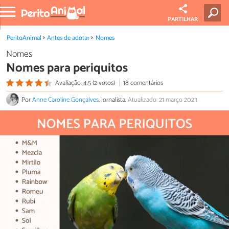
PARTILHAR
PeritoAnimal
Antes de adotar
Nomes
Nomes
Nomes para periquitos
Avaliação: 4.5 (2 votos)
18 comentários
Por
Anne Caroline Gonçalves
, Jornalista.
Atualizado: 21 março 2023