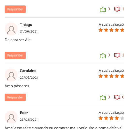
Responder
0
1
Thiago
A sua avaliação:
01/09/2021
Da para ser Ale
Responder
0
1
Carolaine
A sua avaliação:
29/06/2021
Amo pássaros
Responder
0
0
Eder
A sua avaliação:
26/03/2021
Amei esse saite e quando eu comprar meu periquito o nome dele vai