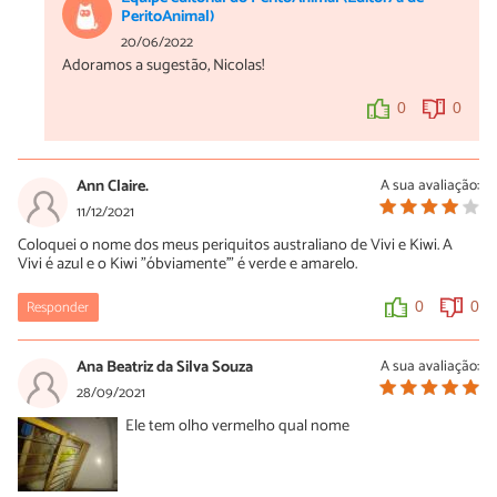
PeritoAnimal)
20/06/2022
Adoramos a sugestão, Nicolas!
0
0
Ann Claire.
A sua avaliação:
11/12/2021
Coloquei o nome dos meus periquitos australiano de Vivi e Kiwi. A
Vivi é azul e o Kiwi "óbviamente'" é verde e amarelo.
Responder
0
0
Ana Beatriz da Silva Souza
A sua avaliação:
28/09/2021
Ele tem olho vermelho qual nome