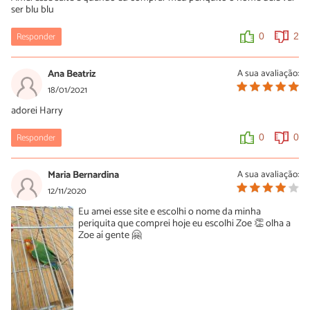
ser blu blu
Responder
0
2
Ana Beatriz
A sua avaliação:
18/01/2021
adorei Harry
Responder
0
0
Maria Bernardina
A sua avaliação:
12/11/2020
Eu amei esse site e escolhi o nome da minha
periquita que comprei hoje eu escolhi Zoe 👏 olha a
Zoe aí gente 🤗