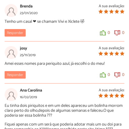
11/11/2020
Brenda
A sua avaliação:
ótima escolha eu tbm
23/01/2020
Tenho um casal ❤ se chamam Vivi e Xiclete 🤣
0
0
Responder
0
0
josy
A sua avaliação:
25/11/2019
Amei esses nomes para periquito azul, já escolhi o do meu!
Responder
0
0
Ana Carolina
A sua avaliação:
16/02/2019
Eu tinha dois piriquitos e em um deles apareceu um bolinha morrom
claro perto do olho,depois de algumas semanas e faleceu.O que
poderia ser essa bolinha ???
Fiquei apenas com um será que poderia adotar mais um ou doi para