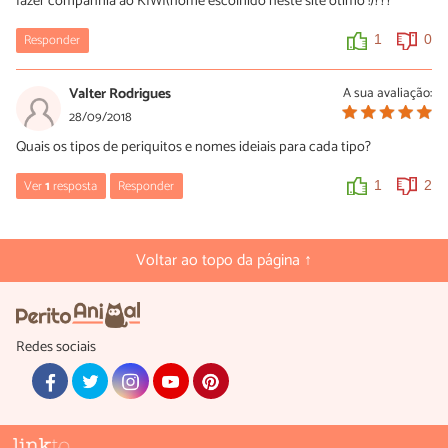
fazer companhia ao KIWI(nome escolhido neste site ótimo !)???
Responder
1
0
Valter Rodrigues
A sua avaliação:
28/09/2018
Quais os tipos de periquitos e nomes ideiais para cada tipo?
Ver
1
resposta
Responder
1
2
Ana Carolina
16/02/2019
Voltar ao topo da página ↑
Olha não sei se irá ajudar, mais pesquisei e achei este site, olhei a
cor do meu periquito e fui direto nos nomes para a cor verde.
Vc pode fazer o mesmo !
Redes sociais
Olhe a cor do seu periquito e vá direito para a cor com os nomes
,se ele não for amarelo nem verde vc vê os nomes que vc gostou
e vê se combina com o seu bichinho....
Por exemplo não adianta escolher um nome que não combine
com o bichinho