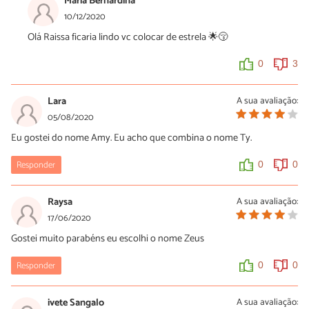
Maria Bernardina
10/12/2020
Olá Raissa ficaria lindo vc colocar de estrela 🌟😚
0
3
Lara
A sua avaliação:
05/08/2020
Eu gostei do nome Amy. Eu acho que combina o nome Ty.
Responder
0
0
Raysa
A sua avaliação:
17/06/2020
Gostei muito parabéns eu escolhi o nome Zeus
Responder
0
0
ivete Sangalo
A sua avaliação: