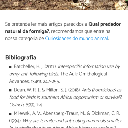
Se pretende ler mais artigos parecidos a
Qual predador
natural da formiga?
, recomendamos que entre na
nossa categoria de
Curiosidades do mundo animal
.
Bibliografia
Batcheller, H. J. (2017).
Interspecific information use by
army-ant–following birds
. The Auk: Ornithological
Advances, 134(1), 247-255.
Dean, W. R. J., & Milton, S. J. (2018).
Ants (Formicidae) as
food for birds in southern Africa: opportunism or survival?
.
Ostrich
,
89
(1), 1-4.
Milewski, A. V., Abensperg-Traun, M., & Dickman, C. R.
(1994).
Why are termite-and ant-eating mammals smaller