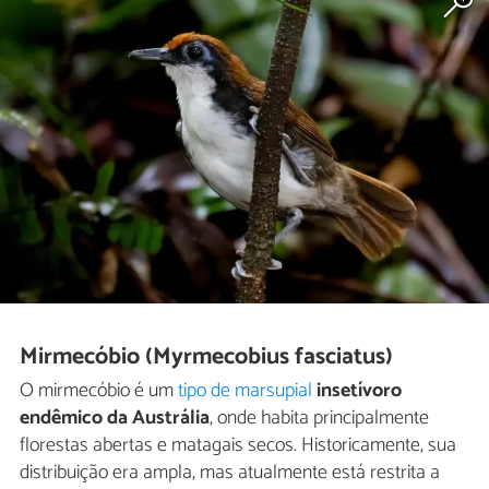
Mirmecóbio (Myrmecobius fasciatus)
O mirmecóbio é um
tipo de marsupial
insetívoro
endêmico da Austrália
, onde habita principalmente
florestas abertas e matagais secos. Historicamente, sua
distribuição era ampla, mas atualmente está restrita a