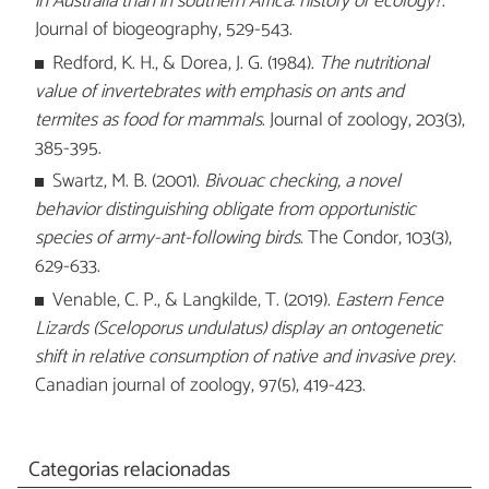
in Australia than in southern Africa: history or ecology?
.
Journal of biogeography, 529-543.
Redford, K. H., & Dorea, J. G. (1984).
The nutritional
value of invertebrates with emphasis on ants and
termites as food for mammals
. Journal of zoology, 203(3),
385-395.
Swartz, M. B. (2001).
Bivouac checking, a novel
behavior distinguishing obligate from opportunistic
species of army-ant-following birds
. The Condor, 103(3),
629-633.
Venable, C. P., & Langkilde, T. (2019).
Eastern Fence
Lizards (Sceloporus undulatus) display an ontogenetic
shift in relative consumption of native and invasive prey
.
Canadian journal of zoology, 97(5), 419-423.
Categorias relacionadas