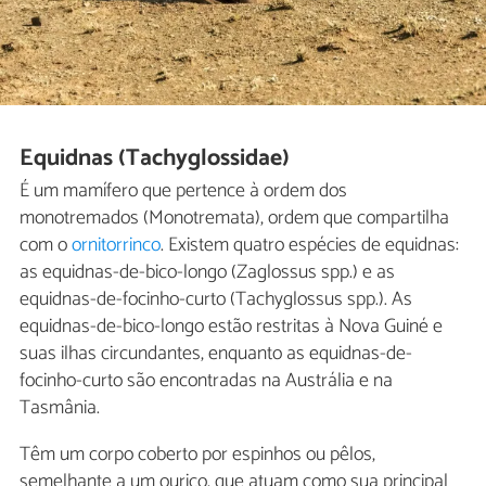
Equidnas (Tachyglossidae)
É um mamífero que pertence à ordem dos
monotremados (Monotremata), ordem que compartilha
com o
ornitorrinco
. Existem quatro espécies de equidnas:
as equidnas-de-bico-longo (Zaglossus spp.) e as
equidnas-de-focinho-curto (Tachyglossus spp.). As
equidnas-de-bico-longo estão restritas à Nova Guiné e
suas ilhas circundantes, enquanto as equidnas-de-
focinho-curto são encontradas na Austrália e na
Tasmânia.
Têm um corpo coberto por espinhos ou pêlos,
semelhante a um ouriço, que atuam como sua principal