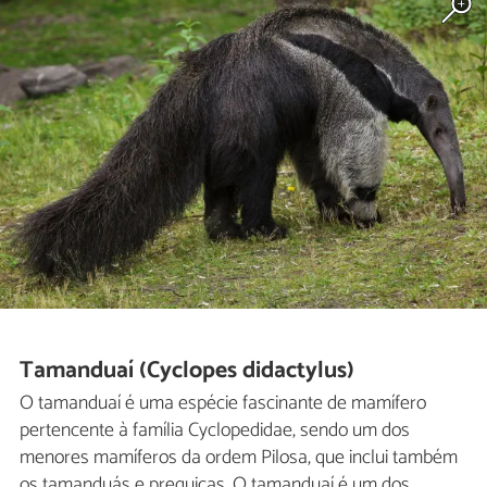
Tamanduaí (Cyclopes didactylus)
O tamanduaí é uma espécie fascinante de mamífero
pertencente à família Cyclopedidae, sendo um dos
menores mamíferos da ordem Pilosa, que inclui também
os tamanduás e preguiças. O tamanduaí é um dos