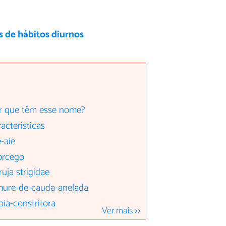
 de hábitos diurnos
or que têm esse nome?
acterísticas
-aie
orcego
uja strigidae
êmure-de-cauda-anelada
oia-constritora
Ver mais >>