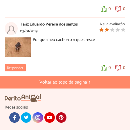
0
0
Tariz Eduardo Pereira dos santos
A sua avaliação:
03/01/2019
Por que meu cachorro n que cresce
Responder
0
0
Voltar ao topo da página ↑
Redes sociais