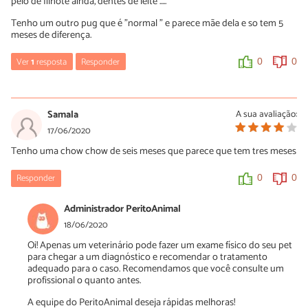
pelo de filhote ainda, dentes de leite .....
Tenho um outro pug que é "normal " e parece mãe dela e so tem 5
meses de diferença.
Ver
1
resposta
Responder
0
0
Fernanda
18/02/2022
Samala
A sua avaliação:
Eu peguei um chihuahua com 3 meses ele pesa hoje 610 gramas,
17/06/2020
ele nasceu diferente dos irmãos , ela disse que ele provavelmente
Tenho uma chow chow de seis meses que parece que tem tres meses
nao vai passar de 1kg , sendo considerado um cão tiny, nao sei se
existe algo que posso fazer para ele crescer, estou alimentando
ele o máximo que posso.
Responder
0
0
0
0
Administrador PeritoAnimal
18/06/2020
Oi! Apenas um veterinário pode fazer um exame físico do seu pet
para chegar a um diagnóstico e recomendar o tratamento
adequado para o caso. Recomendamos que você consulte um
profissional o quanto antes.
A equipe do PeritoAnimal deseja rápidas melhoras!