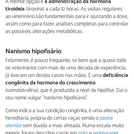
A melhor opção é
a administração da hormona
tiroideia
(tiroxina) a cada 12 horas. As visitas regulares
ao veterinário são fundamentais para ir ajustando a dose,
assim como para fazer análises completas para controlar
as possíveis alterações metabólicas.
Nanismo hipofisário
Felizmente, é pouco frequente, se bem que a quase todo
os veterinários com mais de uma década de experiência,
já tiveram um destes casos nas mãos. É uma
deficiência
congênita da hormona do crescimento
(somatotrofina), que é produzida a nível da hipófise. Daí o
seu nome vulgar "nanismo hipofisário".
Como indica a sua condição congênita, é uma alteração
hereditária, própria de certas raças sendo o
pastor
alemão
sem dúvida a mais afetada. Numa escala muito
menor, foram descritos casos em
spitz
e
weimaraner
.