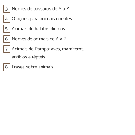
3.
Nomes de pássaros de A a Z
4.
Orações para animais doentes
5.
Animais de hábitos diurnos
6.
Nomes de animais de A a Z
7.
Animais do Pampa: aves, mamíferos,
anfíbios e répteis
8.
Frases sobre animais