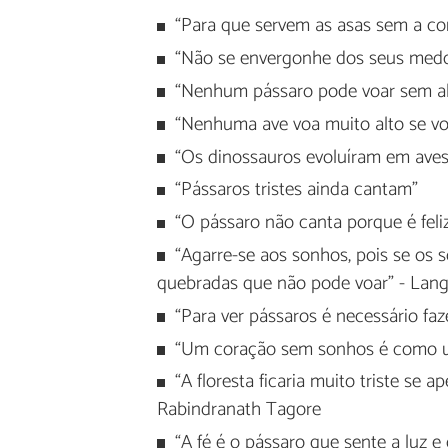
“Para que servem as asas sem a cor
“Não se envergonhe dos seus med
“Nenhum pássaro pode voar sem abr
“Nenhuma ave voa muito alto se voa
“Os dinossauros evoluíram em aves
“Pássaros tristes ainda cantam"
“O pássaro não canta porque é feliz
“Agarre-se aos sonhos, pois se os
quebradas que não pode voar" - Lan
“Para ver pássaros é necessário faz
“Um coração sem sonhos é como u
“A floresta ficaria muito triste se
Rabindranath Tagore
“A fé é o pássaro que sente a luz 