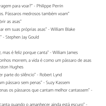
agem para voar?" - Philippe Perrin
os. Pássaros medrosos também voam"
ir as asas"
r em suas próprias asas" - William Blake
" - Stephen Jay Gould
, mas é feliz porque canta" - William James
 sonhos morrem, a vida é como um pássaro de asas
gston Hughes
er parte do silêncio" - Robert Lynd
m pássaro sem penas" - Suzy Kassem
 apenas os pássaros que cantam melhor cantassem" -
e canta quando o amanhecer ainda está escuro" -