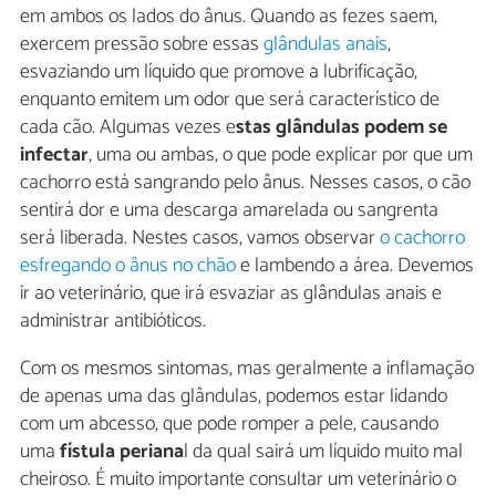
em ambos os lados do ânus. Quando as fezes saem,
exercem pressão sobre essas
glândulas anais
,
esvaziando um líquido que promove a lubrificação,
enquanto emitem um odor que será característico de
cada cão. Algumas vezes e
stas glândulas podem se
infectar
, uma ou ambas, o que pode explicar por que um
cachorro está sangrando pelo ânus. Nesses casos, o cão
sentirá dor e uma descarga amarelada ou sangrenta
será liberada. Nestes casos, vamos observar
o cachorro
esfregando o ânus no chão
e lambendo a área. Devemos
ir ao veterinário, que irá esvaziar as glândulas anais e
administrar antibióticos.
Com os mesmos sintomas, mas geralmente a inflamação
de apenas uma das glândulas, podemos estar lidando
com um abcesso, que pode romper a pele, causando
uma
fístula periana
l da qual sairá um líquido muito mal
cheiroso. É muito importante consultar um veterinário o