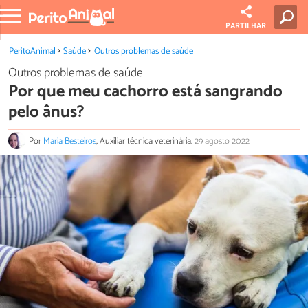
PARTILHAR
PeritoAnimal
Saúde
Outros problemas de saúde
Outros problemas de saúde
Por que meu cachorro está sangrando
pelo ânus?
Por
Maria Besteiros
, Auxiliar técnica veterinária.
29 agosto 2022