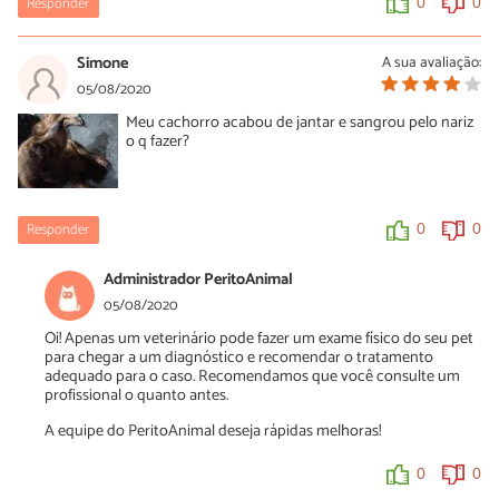
Responder
0
0
Simone
A sua avaliação:
05/08/2020
Meu cachorro acabou de jantar e sangrou pelo nariz
o q fazer?
Responder
0
0
Administrador PeritoAnimal
05/08/2020
Oi! Apenas um veterinário pode fazer um exame físico do seu pet
para chegar a um diagnóstico e recomendar o tratamento
adequado para o caso. Recomendamos que você consulte um
profissional o quanto antes.
A equipe do PeritoAnimal deseja rápidas melhoras!
0
0