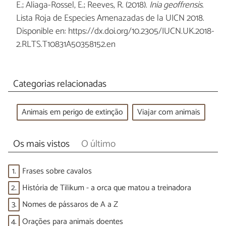
E.; Aliaga-Rossel, E.; Reeves, R. (2018).
Inia geoffrensis
.
Lista Roja de Especies Amenazadas de la UICN 2018.
Disponible en: https://dx.doi.org/10.2305/IUCN.UK.2018-
2.RLTS.T10831A50358152.en
Categorias relacionadas
Animais em perigo de extinção
Viajar com animais
Os mais vistos
O último
1.
Frases sobre cavalos
2.
História de Tilikum - a orca que matou a treinadora
3.
Nomes de pássaros de A a Z
4.
Orações para animais doentes