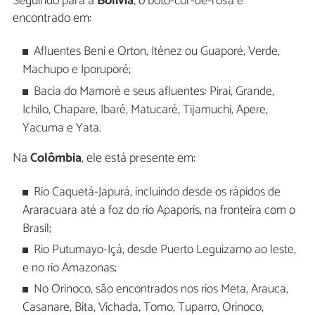
Seguindo para a
Bolívia
, o boto-cor-de-rosa é
encontrado em:
Afluentes Beni e Orton, Iténez ou Guaporé, Verde,
Machupo e Iporuporé;
Bacia do Mamoré e seus afluentes: Pirai, Grande,
Ichilo, Chapare, Ibaré, Matucaré, Tijamuchi, Apere,
Yacuma e Yata.
Na
Colômbia
, ele está presente em:
Rio Caquetá-Japurá, incluindo desde os rápidos de
Araracuara até a foz do rio Apaporis, na fronteira com o
Brasil;
Rio Putumayo-Içá, desde Puerto Leguizamo ao leste,
e no rio Amazonas;
No Orinoco, são encontrados nos rios Meta, Arauca,
Casanare, Bita, Vichada, Tomo, Tuparro, Orinoco,