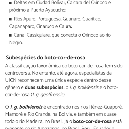
Deltas em Ciudad Bolívar, Caicara del Orinoco e
próximo a Puerto Ayacucho;
Rios Apure, Portuguesa, Guanare, Guaritico,
Capanaparo, Cinaruco e Caura;
Canal Cassiquiare, que conecta o Orinoco ao rio
Negro.
Subespécies do boto-cor-de-rosa
A classificação taxonômica do boto-cor-de-rosa tem sido
controversa. No entanto, até agora, especialistas da
UICN reconhecem uma única espécie dentro desse
gênero e
duas subespécies
: o
I. g. boliviensis
e o boto-
cor-de-rosa (
I. g. geoffrensis
).
O
I. g. boliviensis
é encontrado nos rios Iténez-Guaporé,
Mamoré e Rio Grande, na Bolívia, e também em quase
todo o rio Madeira, no Brasil. Já o
boto-cor-de-rosa
está
presente no rio Amazonas, no Brasil, Peru, Equador e