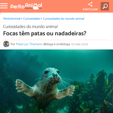
PARTILHAR
PeritoAnimal
Curiosidades
Curiosidades do mundo animal
Curiosidades do mundo animal
Focas têm patas ou nadadeiras?
Por
María Luz Thomann
, Bióloga e ornitóloga.
15 maio 2025