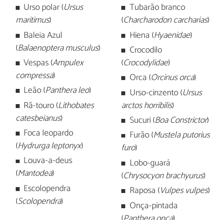
Urso polar (
Ursus
Tubarão branco
maritimus
)
(
Charcharodon carcharias
)
Baleia Azul
Hiena (
Hyaenidae
)
(
Balaenoptera musculus
)
Crocodilo
Vespas (
Ampulex
(
Crocodylidae
)
compressa
)
Orca (
Orcinus orca
)
Leão (
Panthera leo
)
Urso-cinzento (
Ursus
Rã-touro (
Lithobates
arctos horribilis
)
catesbeianus
)
Sucuri (
Boa Constrictor
)
Foca leopardo
Furão (
Mustela putorius
(
Hydrurga leptonyx
)
furo
)
Louva-a-deus
Lobo-guará
(
Mantodea
)
(
Chrysocyon brachyurus
)
Escolopendra
Raposa (
Vulpes vulpes
)
(
Scolopendra
)
Onça-pintada
(
Panthera onca
)