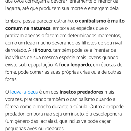
dos ovos começam a devorar lentamente o interior da
lagarta, até que produzem sua morte e emergem dela.
Embora possa parecer estranho,
o canibalismo é muito
comum na natureza
, embora as espécies que o
praticam apenas o fazem em determinados momentos,
como um leão macho devorando os filhotes de seu rival
derrotado. A
rã touro
, também pode se alimentar de
indivíduos de sua mesma espécie mais jovens quando
existe sobrepopulação. A
foca leopardo
, em épocas de
fome, pode comer as suas próprias crias ou a de outras
focas.
O
louva-a-deus
é um dos
insetos predadores
mais
vorazes, praticando também o canibalismo quando a
fêmea come o macho durante a cúpula. Outro artrópode
predador, embora não seja um inseto, é a escolopendra
(um gênero das lacraias), que inclusive pode caçar
pequenas aves ou roedores.