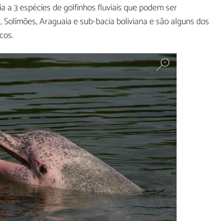
 a 3 espécies de golfinhos fluviais que podem ser
Solimões, Araguaia e sub-bacia boliviana e são alguns dos
cos.