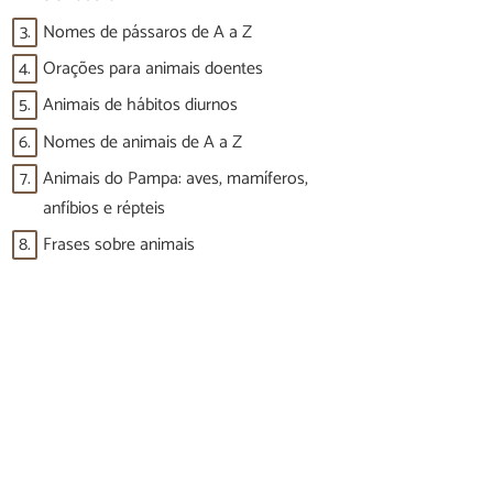
3.
Nomes de pássaros de A a Z
4.
Orações para animais doentes
5.
Animais de hábitos diurnos
6.
Nomes de animais de A a Z
7.
Animais do Pampa: aves, mamíferos,
anfíbios e répteis
8.
Frases sobre animais