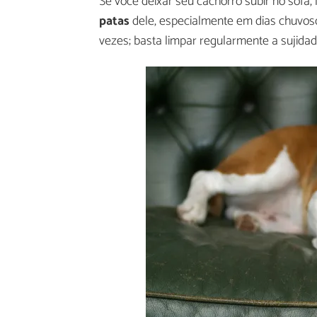
Se você deixar seu cachorro subir no sofá
patas
dele, especialmente em dias chuvos
vezes; basta limpar regularmente a sujida