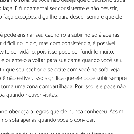
uba no sofá
: Se você não deseja que o cachorro suba
 faça. É fundamental ser consistente e não desistir,
o faça exceções; diga-lhe para descer sempre que ele
cê pode ensinar seu cachorro a subir no sofá apenas
difícil no início, mas com consistência, é possível.
ite convidá-lo, pois isso pode confundi-lo muito.
e oriente-o a voltar para sua cama quando você sair.
tir que seu cachorro se deite com você no sofá, veja
ê não estiver, isso significa que ele pode subir sempre
e torna uma zona compartilhada. Por isso, ele pode não
ba quando houver visitas.
rro obedeça a regras que ele nunca conheceu. Assim,
r no sofá apenas quando você o convidar.