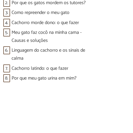
2.
Por que os gatos mordem os tutores?
3.
Como repreender o meu gato
4.
Cachorro morde dono: o que fazer
5.
Meu gato faz cocô na minha cama -
Causas e soluções
6.
Linguagem do cachorro e os sinais de
calma
7.
Cachorro latindo: o que fazer
8.
Por que meu gato urina em mim?