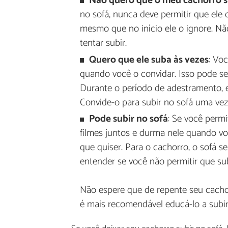
Não quero que o meu cachorro s
no sofá, nunca deve permitir que ele o
mesmo que no início ele o ignore. Nã
tentar subir.
Quero que ele suba às vezes
: Vo
quando você o convidar. Isso pode ser 
Durante o período de adestramento, ev
Convide-o para subir no sofá uma vez 
Pode subir no sofá
: Se você permi
filmes juntos e durma nele quando voc
que quiser. Para o cachorro, o sofá s
entender se você não permitir que su
Não espere que de repente seu cacho
é mais recomendável educá-lo a subi