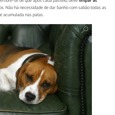
, lembre-se de que após cada passeio, deve
limpar as
os. Não há necessidade de dar banho com sabão todas as
de acumulada nas patas.