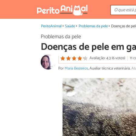
PeritoAnimal
Saúde
Problemas da pele
Doenças de pel
Problemas da pele
Doenças de pele em g
Avaliação: 4.3 (6 votos)
11 
Por
Maria Besteiros
, Auxiliar técnica veterinária.
At