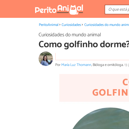
PeritoAnimal
Curiosidades
Curiosidades do mundo anim
Curiosidades do mundo animal
Como golfinho dorme
Por
María Luz Thomann
, Bióloga e ornitóloga.
13 