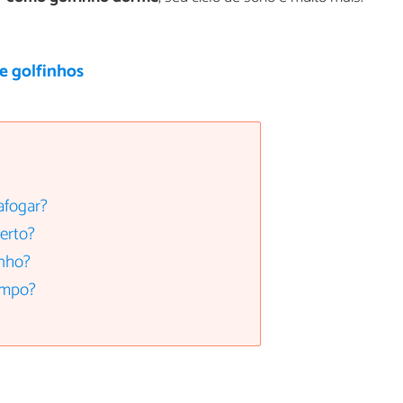
e golfinhos
afogar?
erto?
inho?
empo?