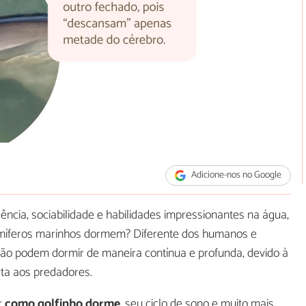
Adicione-nos no Google
gência, sociabilidade e habilidades impressionantes na água,
míferos marinhos dormem? Diferente dos humanos e
 não podem dormir de maneira contínua e profunda, devido à
ta aos predadores.
r
como golfinho dorme
, seu ciclo de sono e muito mais.