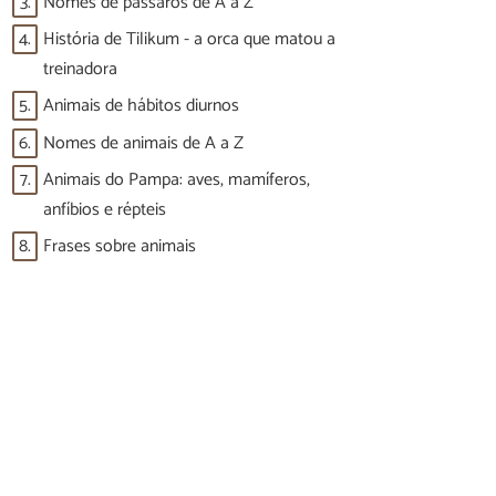
3.
Nomes de pássaros de A a Z
4.
História de Tilikum - a orca que matou a
treinadora
5.
Animais de hábitos diurnos
6.
Nomes de animais de A a Z
7.
Animais do Pampa: aves, mamíferos,
anfíbios e répteis
8.
Frases sobre animais