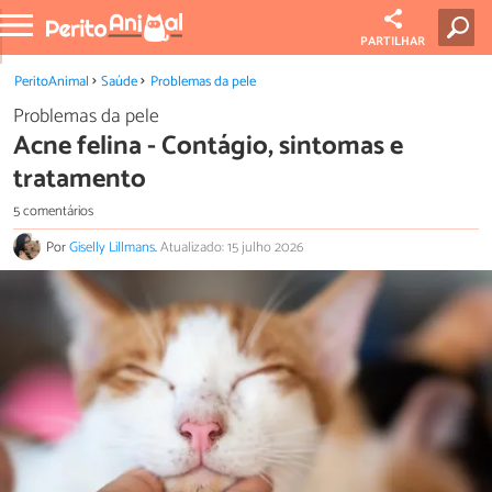
PARTILHAR
PeritoAnimal
Saúde
Problemas da pele
Problemas da pele
Acne felina - Contágio, sintomas e
tratamento
5 comentários
Por
Giselly Lillmans
.
Atualizado: 15 julho 2026