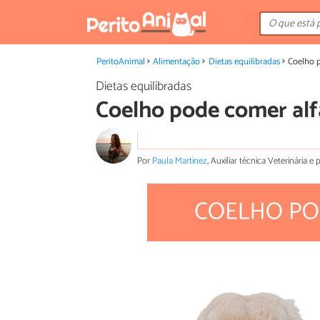
PeritoAnimal
Alimentação
Dietas equilibradas
Coelho 
Dietas equilibradas
Coelho pode comer alf
Por
Paula Martinez
, Auxiliar técnica Veterinária 