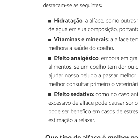
destacam-se as seguintes:
Hidratação
: a alface, como outra
de água em sua composição, portanto
Vitaminas e minerais
: a alface te
melhora a saúde do coelho.
Efeito analgésico
: embora em gra
alimentos, se um coelho tem dor ou d
ajudar nosso peludo a passar melhor e
melhor consultar primeiro o veterinári
Efeito sedativo
: como no caso an
excessivo de alface pode causar sono
pode ser benéfico em casos de estres
estimação a relaxar.
Que tipo de alface é melhor pa