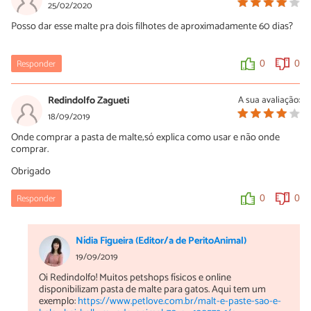
Oi, Romeu!
25/02/2020
Não faço parte do pessoal da Perito Animal, mas amo gatos e
Posso dar esse malte pra dois filhotes de aproximadamente 60 dias?
sempre os tive - desde bb.
Meu conselho é que vc procure um especialista em felinos, pois a
Responder
0
0
maioria dos vets - pasme - não está preparada para lidar com eles
e vc pode acabar perdendo seu gatinho - vejo coisas tristes todos
os dias.
Redindolfo Zagueti
A sua avaliação:
Uma clínica que indico com ênfase é a Sr. Gato e a vet Dra.
18/09/2019
Luciana Dechamps - se vc residir em São Paulo. Boa sorte!
Onde comprar a pasta de malte;só explica como usar e não onde
comprar.
1
0
Obrigado
Responder
0
0
Nídia Figueira (Editor/a de PeritoAnimal)
19/09/2019
Oi Redindolfo! Muitos petshops físicos e online
disponibilizam pasta de malte para gatos. Aqui tem um
exemplo:
https://www.petlove.com.br/malt-e-paste-sao-e-