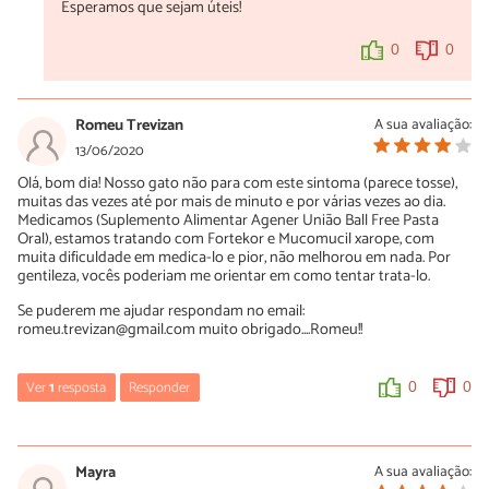
Esperamos que sejam úteis!
0
0
Romeu Trevizan
A sua avaliação:
13/06/2020
Olá, bom dia! Nosso gato não para com este sintoma (parece tosse),
muitas das vezes até por mais de minuto e por várias vezes ao dia.
Medicamos (Suplemento Alimentar Agener União Ball Free Pasta
Oral), estamos tratando com Fortekor e Mucomucil xarope, com
muita dificuldade em medica-lo e pior, não melhorou em nada. Por
gentileza, vocês poderiam me orientar em como tentar trata-lo.
Se puderem me ajudar respondam no email:
romeu.trevizan@gmail.com muito obrigado....Romeu!!
Ver
1
resposta
Responder
0
0
Márcia Caetano
22/07/2021
Mayra
A sua avaliação: