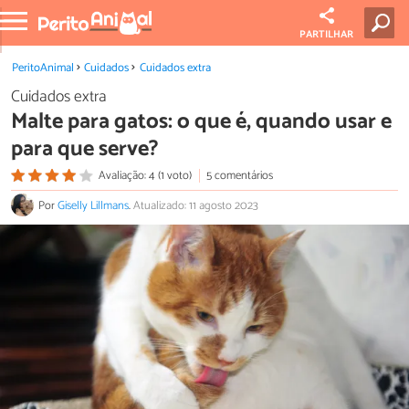
PARTILHAR
PeritoAnimal
Cuidados
Cuidados extra
Cuidados extra
Malte para gatos: o que é, quando usar e
para que serve?
Avaliação: 4 (1 voto)
5 comentários
Por
Giselly Lillmans
.
Atualizado: 11 agosto 2023