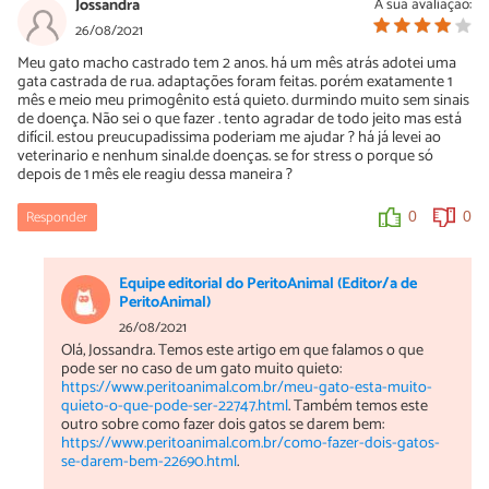
Jossandra
A sua avaliação:
26/08/2021
Meu gato macho castrado tem 2 anos. há um mês atrás adotei uma
gata castrada de rua. adaptações foram feitas. porém exatamente 1
mês e meio meu primogênito está quieto. durmindo muito sem sinais
de doença. Não sei o que fazer . tento agradar de todo jeito mas está
difícil. estou preucupadissima poderiam me ajudar ? há já levei ao
veterinario e nenhum sinal.de doenças. se for stress o porque só
depois de 1 mês ele reagiu dessa maneira ?
Responder
0
0
Equipe editorial do PeritoAnimal (Editor/a de
PeritoAnimal)
26/08/2021
Olá, Jossandra. Temos este artigo em que falamos o que
pode ser no caso de um gato muito quieto:
https://www.peritoanimal.com.br/meu-gato-esta-muito-
quieto-o-que-pode-ser-22747.html
. Também temos este
outro sobre como fazer dois gatos se darem bem:
https://www.peritoanimal.com.br/como-fazer-dois-gatos-
se-darem-bem-22690.html
.