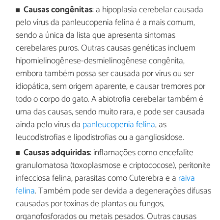
Causas congênitas
: a hipoplasia cerebelar causada
pelo vírus da panleucopenia felina é a mais comum,
sendo a única da lista que apresenta sintomas
cerebelares puros. Outras causas genéticas incluem
hipomielinogênese-desmielinogênese congênita,
embora também possa ser causada por vírus ou ser
idiopática, sem origem aparente, e causar tremores por
todo o corpo do gato. A abiotrofia cerebelar também é
uma das causas, sendo muito rara, e pode ser causada
ainda pelo vírus da
panleucopenia felina
, as
leucodistrofias e lipodistrofias ou a gangliosidose.
Causas adquiridas
: inflamações como encefalite
granulomatosa (toxoplasmose e criptococose), peritonite
infecciosa felina, parasitas como Cuterebra e a
raiva
felina
. Também pode ser devida a degenerações difusas
causadas por toxinas de plantas ou fungos,
organofosforados ou metais pesados. Outras causas