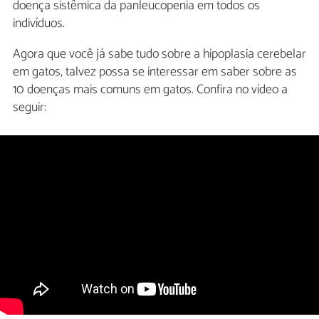
doença sistêmica da panleucopenia em todos os
indivíduos.
Agora que você já sabe tudo sobre a hipoplasia cerebelar
em gatos, talvez possa se interessar em saber sobre as
10 doenças mais comuns em gatos. Confira no vídeo a
seguir: