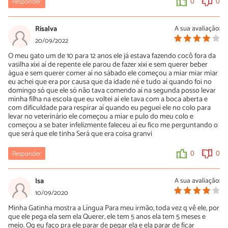
Responder
0
0
Risalva
A sua avaliação:
20/09/2022
O meu gato um de 10 para 12 anos ele já estava fazendo cocô fora da
vasilha xixi aí de repente ele parou de fazer xixi e sem querer beber
água e sem querer comer aí no sábado ele começou a miar miar miar
eu achei que era por causa que da idade né e tudo aí quando foi no
domingo só que ele só não tava comendo aí na segunda posso levar
minha filha na escola que eu voltei aí ele tava com a boca aberta e
com dificuldade para respirar aí quando eu peguei ele no colo para
levar no veterinário ele começou a miar e pulo do meu colo e
começou a se bater infelizmente faleceu aí eu fico me perguntando o
que será que ele tinha Será que era coisa granvi
Responder
0
0
Isa
A sua avaliação:
10/09/2020
Minha Gatinha mostra a Língua Para meu irmão, toda vez q vê ele, por
que ele pega ela sem ela Querer, ele tem 5 anos ela tem 5 meses e
meio. Oq eu faço pra ele parar de pegar ela e ela parar de ficar