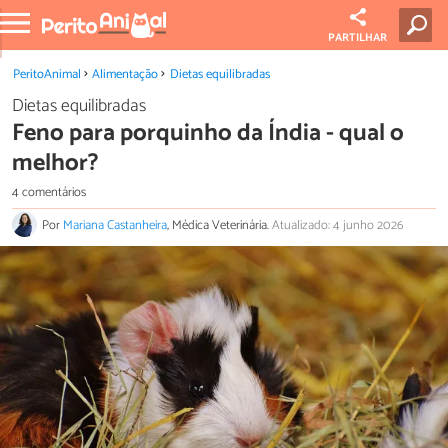
PARTILHAR
PeritoAnimal
Alimentação
Dietas equilibradas
Dietas equilibradas
Feno para porquinho da Índia - qual o
melhor?
4 comentários
Por
Mariana Castanheira
, Médica Veterinária.
Atualizado: 4 junho 2026