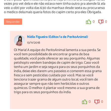
vezes pro vet dela e ele não estava nem tinha outro pra atende lá .ela
seca do que a fresca. O grande problema é encontrar feno de boa
veio a obti por volta das 6:30 da manha.e desde sexta eu procuranso
qualidade, porque o mercado tem muitos tipos de feno e nem
o medico dela.mais queria fotos do capim certo pra eles Obrigada.
todos são bons.
Responder
0
0
0
0
Nídia Figueira (Editor/a de PeritoAnimal)
13/11/2018
Oi Maria! A equipe do PeritoAnimal lamenta a sua perda. Se
você tem possibilidade de encontrar grama de boa
qualidade, você pode oferecer ao seu porquinho. Algumas
petshopts vendem bandejas de capim de trigo. Caso você
tenha um jardim e seja segura para os seus porquinhos da
índia, deixe eles darem uns passeios e comerem essa grama
fresca e sem pesticidas cuidada por você. Mas se você
tenciona trazer grama de algum outro local, você tem de
assegurar sempre que não tem herbicidas e outros
químicos. O melhor é plantar você mesmo a sua grama de
trigo para os seus porquinhos da índia.
0
0