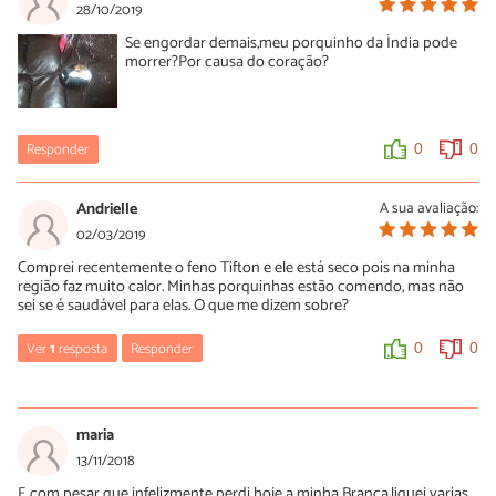
28/10/2019
Se engordar demais,meu porquinho da Índia pode
morrer?Por causa do coração?
Responder
0
0
Andrielle
A sua avaliação:
02/03/2019
Comprei recentemente o feno Tifton e ele está seco pois na minha
região faz muito calor. Minhas porquinhas estão comendo, mas não
sei se é saudável para elas. O que me dizem sobre?
Ver
1
resposta
Responder
0
0
Luísa Savala
04/03/2019
maria
Oi Adrielle! O feno seco tem a vantagem de ser de fácil
13/11/2018
armazenamento e também supre todas as necessidades do
E com pesar que infelizmente perdi hoje a minha Branca.liguei varias
animal. Por esse motivo é mais comum comercializar a versão