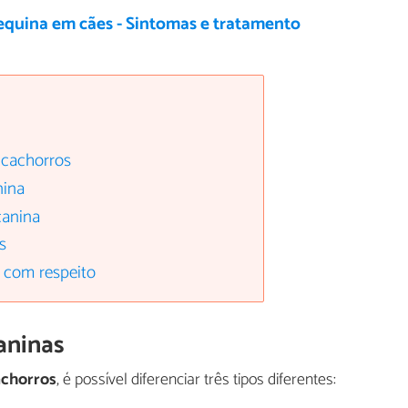
equina em cães - Sintomas e tratamento
 cachorros
nina
canina
s
 com respeito
caninas
achorros
, é possível diferenciar três tipos diferentes: