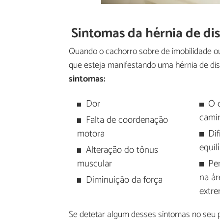
Sintomas da hérnia de di
Quando o cachorro sobre de imobilidade ou
que esteja manifestando uma hérnia de di
sintomas:
Dor
O 
camin
Falta de coordenação
motora
Di
equil
Alteração do tônus
muscular
Per
na ár
Diminuição da força
extr
Se detetar algum desses sintomas no seu p