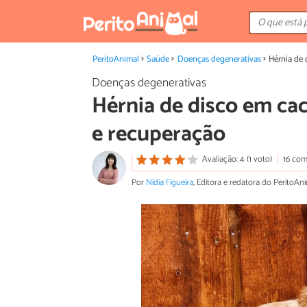
PeritoAnimal
Saúde
Doenças degenerativas
Hérnia de 
Doenças degenerativas
Hérnia de disco em ca
e recuperação
Avaliação: 4 (1 voto)
16 com
Por
Nídia Figueira
, Editora e redatora do PeritoAn