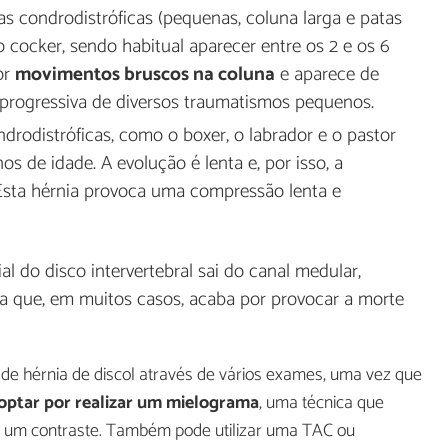
ças condrodistróficas (pequenas, coluna larga e patas
o cocker, sendo habitual aparecer entre os 2 e os 6
or
movimentos bruscos na coluna
e aparece de
rogressiva de diversos traumatismos pequenos.
ndrodistróficas, como o boxer, o labrador e o pastor
os de idade. A evolução é lenta e, por isso, a
Esta hérnia provoca uma compressão lenta e
ial do disco intervertebral sai do canal medular,
a que, em muitos casos, acaba por provocar a morte
o de hérnia de discol através de vários exames, uma vez que
optar por realizar um mielograma
, uma técnica que
e um contraste. Também pode utilizar uma TAC ou