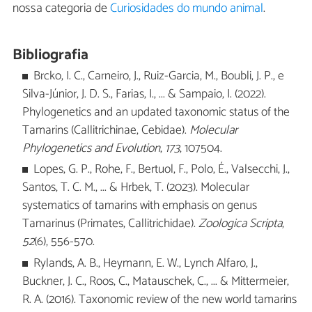
nossa categoria de
Curiosidades do mundo animal
.
Bibliografia
Brcko, I. C., Carneiro, J., Ruiz-Garcia, M., Boubli, J. P., e
Silva-Júnior, J. D. S., Farias, I., ... & Sampaio, I. (2022).
Phylogenetics and an updated taxonomic status of the
Tamarins (Callitrichinae, Cebidae).
Molecular
Phylogenetics and Evolution
,
173
, 107504.
Lopes, G. P., Rohe, F., Bertuol, F., Polo, É., Valsecchi, J.,
Santos, T. C. M., ... & Hrbek, T. (2023). Molecular
systematics of tamarins with emphasis on genus
Tamarinus (Primates, Callitrichidae).
Zoologica Scripta
,
52
(6), 556-570.
Rylands, A. B., Heymann, E. W., Lynch Alfaro, J.,
Buckner, J. C., Roos, C., Matauschek, C., ... & Mittermeier,
R. A. (2016). Taxonomic review of the new world tamarins