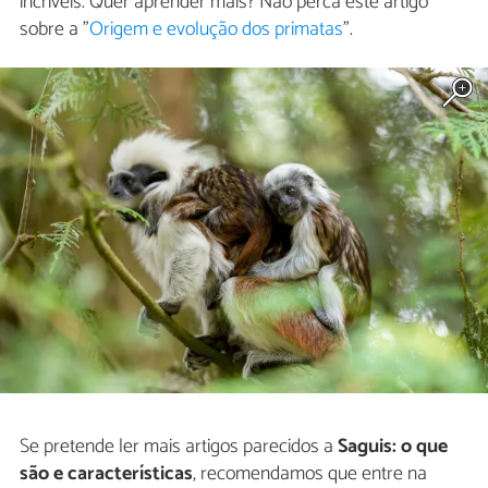
incríveis. Quer aprender mais? Não perca este artigo
sobre a "
Origem e evolução dos primatas
".
Se pretende ler mais artigos parecidos a
Saguis: o que
são e características
, recomendamos que entre na