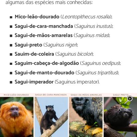
algumas das espécies mais conhecidas:
Mico-leão-dourado
(
Leontopithecus rosali
a);
Sagui-de-cara-manchada
(
Saguinus inustu
s);
Sagui-de-mãos-amarelas
(
Saguinus midas
);
Sagui-preto
(
Saguinus niger
);
Sauim-de-coleira
(
Saguinus bicolor
);
Saguim-cabeça-de-algodão
(
Saguinus oedipus
);
Sagui-de-manto-dourado
(
Saguinus tripartitus
);
Sagui-imperador
(Saguinus imperator).