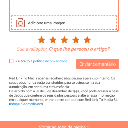
Adicione uma imagen
Sua avaliação:
O que lhe pareceu o artigo?
Li e aceito a
política de privacidade
Enviar comentário
Red Link To Media apenas recolhe dados pessoais para uso interno. Os
seus dados nunca serão transferidos para terceiros sem a sua
autorização, em nenhuma circunstância.
De acordo com a lei de 8 de dezembro de 1992, você pode acessar a base
de dados que contém os seus dados pessoais e alterar essa informação
em qualquer momento, entrando em contato com Red Link To Media SL
(
info@linktomedia.net
)
Voltar ao topo da página ↑