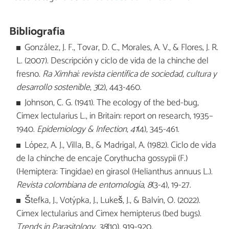
Bibliografia
González, J. F., Tovar, D. C., Morales, A. V., & Flores, J. R.
L. (2007). Descripción y ciclo de vida de la chinche del
fresno.
Ra Ximhai: revista científica de sociedad, cultura y
desarrollo sostenible
,
3
(2), 443-460.
Johnson, C. G. (1941). The ecology of the bed-bug,
Cimex lectularius L., in Britain: report on research, 1935–
1940.
Epidemiology & Infection
,
41
(4), 345-461.
López, A. J., Villa, B., & Madrigal, A. (1982). Ciclo de vida
de la chinche de encaje Corythucha gossypii (F.)
(Hemiptera: Tingidae) en girasol (Helianthus annuus L.).
Revista colombiana de entomología
,
8
(3-4), 19-27.
Štefka, J., Votýpka, J., Lukeš, J., & Balvín, O. (2022).
Cimex lectularius and Cimex hemipterus (bed bugs).
Trends in Parasitology
,
38
(10), 919-920.