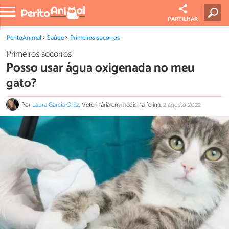
PARTILHAR
PeritoAnimal
Saúde
Primeiros socorros
Primeiros socorros
Posso usar água oxigenada no meu
gato?
Por
Laura García Ortiz
, Veterinária em medicina felina.
2 agosto 2022