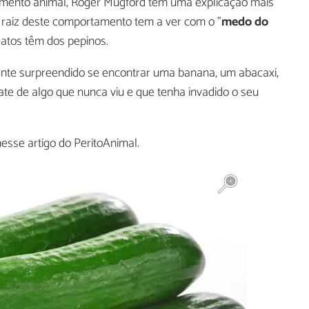
tamento animal, Roger Mugford tem uma explicação mais
 raiz deste comportamento tem a ver com o "
medo do
gatos têm dos pepinos.
ente surpreendido se encontrar uma banana, um abacaxi,
ate de algo que nunca viu e que tenha invadido o seu
esse artigo do PeritoAnimal.